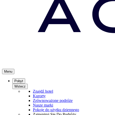
Menu
Pobyt
Wstecz
Znajdź hotel
Kurorty
Zrównoważone podróże
Nasze marki
Pokoje do użytku dziennego
Zainspiruj Się Do Podróży