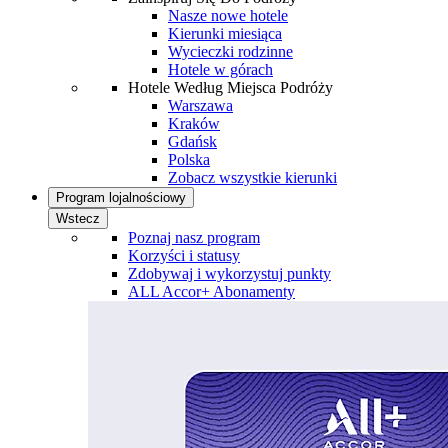
Nasze nowe hotele
Kierunki miesiąca
Wycieczki rodzinne
Hotele w górach
Hotele Według Miejsca Podróży
Warszawa
Kraków
Gdańsk
Polska
Zobacz wszystkie kierunki
Program lojalnościowy
Wstecz
Poznaj nasz program
Korzyści i statusy
Zdobywaj i wykorzystuj punkty
ALL Accor+ Abonamenty