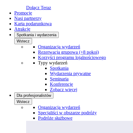
Dołącz Teraz
Promocje
Nasi partnerzy
Karta podarunkowa
Atrakcje
Spotkania i wydarzenia
Wstecz
Organizacja wydarzeń
Rezerwacja grupowa (+8 pokoi)
Korzyści programu lojalnościowego
Typy wydarzeń
Spotkania
Wydarzenia prywatne
Seminaria
Konferencje
Zobacz więcej
Dla profesjonalistów
Wstecz
Organizacja wydarzeń
Specjaliści w obszarze podróży
Podróże służbowe