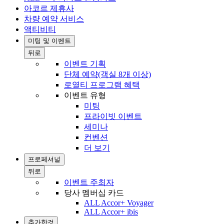
아코르 제휴사
차량 예약 서비스
액티비티
미팅 및 이벤트
뒤로
이벤트 기획
단체 예약(객실 8개 이상)
로열티 프로그램 혜택
이벤트 유형
미팅
프라이빗 이벤트
세미나
컨벤션
더 보기
프로페셔널
뒤로
이벤트 주최자
당사 멤버십 카드
ALL Accor+ Voyager
ALL Accor+ ibis
추가한것