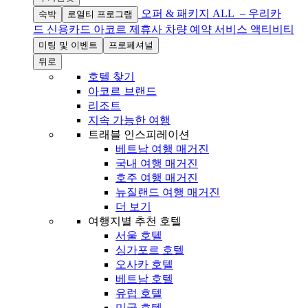
오퍼 & 패키지
ALL – 우리카
숙박
로열티 프로그램
드 신용카드
아코르 제휴사
차량 예약 서비스
액티비티
미팅 및 이벤트
프로페셔널
뒤로
호텔 찾기
아코르 브랜드
리조트
지속 가능한 여행
트래블 인스피레이션
베트남 여행 매거진
국내 여행 매거진
호주 여행 매거진
뉴질랜드 여행 매거진
더 보기
여행지별 추천 호텔
서울 호텔
싱가포르 호텔
오사카 호텔
베트남 호텔
유럽 호텔
미국 호텔