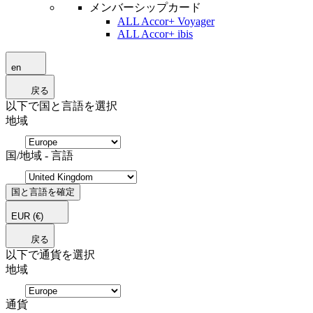
メンバーシップカード
ALL Accor+ Voyager
ALL Accor+ ibis
en
戻る
以下で国と言語を選択
地域
国/地域 - 言語
国と言語を確定
EUR
(€)
戻る
以下で通貨を選択
地域
通貨