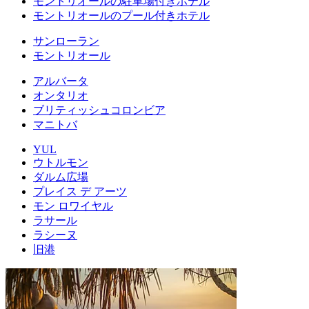
モントリオールの駐車場付きホテル
モントリオールのプール付きホテル
サンローラン
モントリオール
アルバータ
オンタリオ
ブリティッシュコロンビア
マニトバ
YUL
ウトルモン
ダルム広場
プレイス デ アーツ
モン ロワイヤル
ラサール
ラシーヌ
旧港