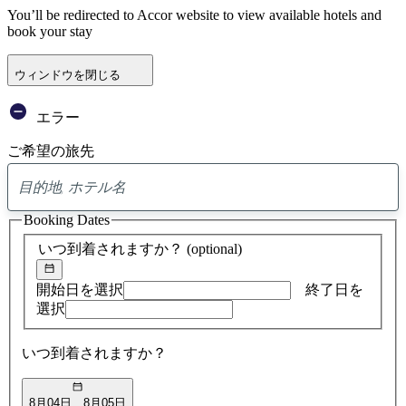
You’ll be redirected to Accor website to view available hotels and
book your stay
ウィンドウを閉じる
エラー
ご希望の旅先
0
ア
Booking Dates
ド
バ
いつ到着されますか？
(optional)
イ
ス
の
開始日を選択
終了日を
検
選択
索
結
いつ到着されますか？
果
8月04日
8月05日