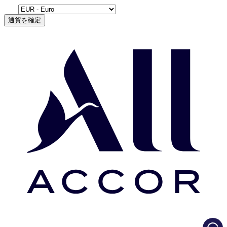
通貨を確定
Load