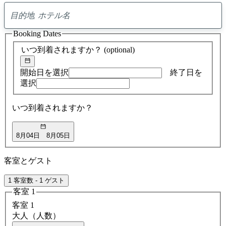
0
ア
Booking Dates
ド
バ
いつ到着されますか？
(optional)
イ
ス
の
開始日を選択
終了日を
検
選択
索
結
いつ到着されますか？
果
8月04日
8月05日
客室とゲスト
1 客室数 - 1 ゲスト
客室 1
客室 1
大人（人数）