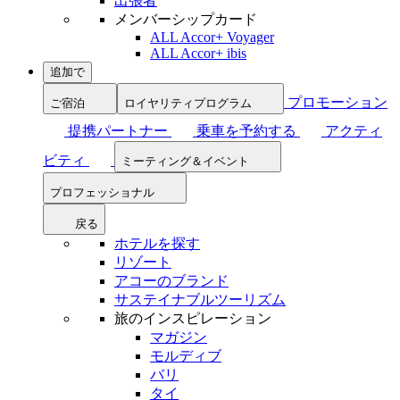
出張者
メンバーシップカード
ALL Accor+ Voyager
ALL Accor+ ibis
追加で
プロモーション
ご宿泊
ロイヤリティプログラム
提携パートナー
乗車を予約する
アクティ
ビティ
ミーティング＆イベント
プロフェッショナル
戻る
ホテルを探す
リゾート
アコーのブランド
サステイナブルツーリズム
旅のインスピレーション
マガジン
モルディブ
バリ
タイ