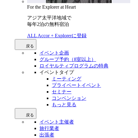
For the Explorer at Heart
アジア太平洋地域で
毎年2泊の無料宿泊
ALL Accor + Explorerに登録
戻る
イベント企画
グループ予約（8室以上）
ロイヤルティプログラムの特典
イベントタイプ
ミーティング
プライベートイベント
セミナー
コンベンション
もっと見る
戻る
イベント主催者
旅行業者
出張者