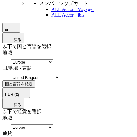
メンバーシップカード
ALL Accor+ Voyager
ALL Accor+ ibis
en
戻る
以下で国と言語を選択
地域
国/地域 - 言語
国と言語を確定
EUR
(€)
戻る
以下で通貨を選択
地域
通貨