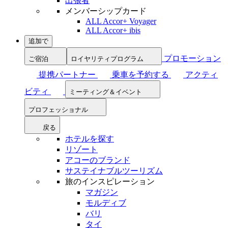
出張者
メンバーシップカード
ALL Accor+ Voyager
ALL Accor+ ibis
追加で
プロモーション
ご宿泊
ロイヤリティプログラム
提携パートナー
乗車を予約する
アクティ
ビティ
ミーティング＆イベント
プロフェッショナル
戻る
ホテルを探す
リゾート
アコーのブランド
サステイナブルツーリズム
旅のインスピレーション
マガジン
モルディブ
バリ
タイ