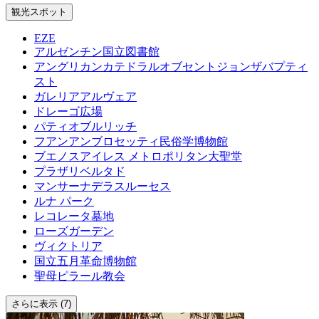
観光スポット
EZE
アルゼンチン国立図書館
アングリカンカテドラルオブセントジョンザバプティ
スト
ガレリアアルヴェア
ドレーゴ広場
パティオブルリッチ
フアンアンブロセッティ民俗学博物館
ブエノスアイレス メトロポリタン大聖堂
プラザリベルタド
マンサーナデラスルーセス
ルナ パーク
レコレータ墓地
ローズガーデン
ヴィクトリア
国立五月革命博物館
聖母ピラール教会
さらに表示 (7)