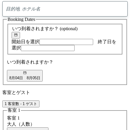
0
ア
Booking Dates
ド
バ
いつ到着されますか？
(optional)
イ
ス
の
開始日を選択
終了日を
検
選択
索
結
いつ到着されますか？
果
8月04日
8月05日
客室とゲスト
1 客室数 - 1 ゲスト
客室 1
客室 1
大人（人数）