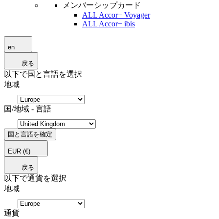
メンバーシップカード
ALL Accor+ Voyager
ALL Accor+ ibis
en
戻る
以下で国と言語を選択
地域
国/地域 - 言語
国と言語を確定
EUR
(€)
戻る
以下で通貨を選択
地域
通貨