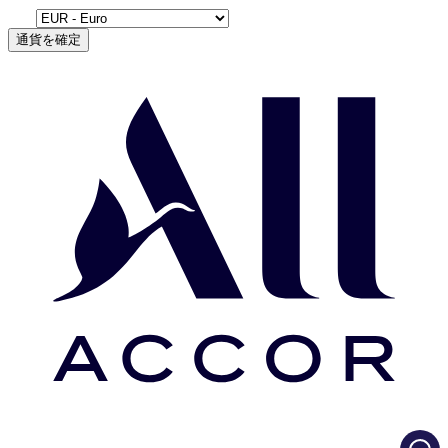
通貨を確定
Load