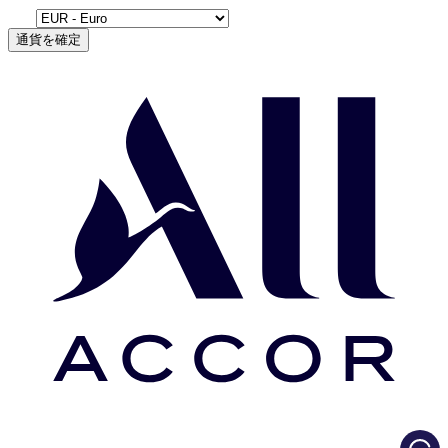
通貨を確定
Load