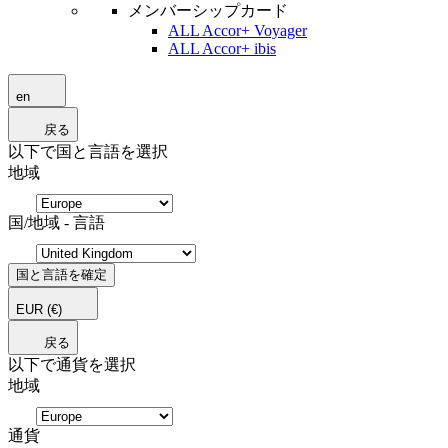
メンバーシップカード
ALL Accor+ Voyager
ALL Accor+ ibis
en
戻る
以下で国と言語を選択
地域
国/地域 - 言語
国と言語を確定
EUR
(€)
戻る
以下で通貨を選択
地域
通貨