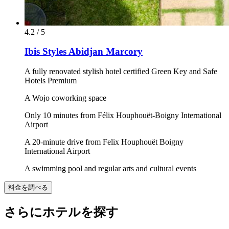
4.2 / 5
Ibis Styles Abidjan Marcory
A fully renovated stylish hotel certified Green Key and Safe
Hotels Premium
A Wojo coworking space
Only 10 minutes from Félix Houphouët-Boigny International
Airport
A 20-minute drive from Felix Houphouët Boigny
International Airport
A swimming pool and regular arts and cultural events
料金を調べる
さらにホテルを探す