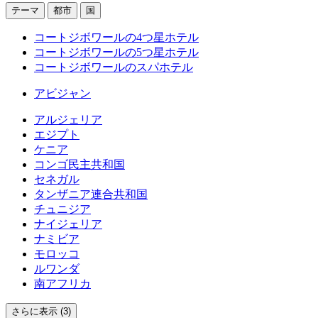
テーマ
都市
国
コートジボワールの4つ星ホテル
コートジボワールの5つ星ホテル
コートジボワールのスパホテル
アビジャン
アルジェリア
エジプト
ケニア
コンゴ民主共和国
セネガル
タンザニア連合共和国
チュニジア
ナイジェリア
ナミビア
モロッコ
ルワンダ
南アフリカ
さらに表示 (3)