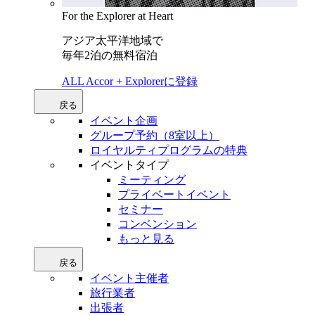
For the Explorer at Heart
アジア太平洋地域で
毎年2泊の無料宿泊
ALL Accor + Explorerに登録
戻る
イベント企画
グループ予約（8室以上）
ロイヤルティプログラムの特典
イベントタイプ
ミーティング
プライベートイベント
セミナー
コンベンション
もっと見る
戻る
イベント主催者
旅行業者
出張者