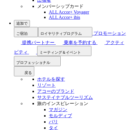
出張者
メンバーシップカード
ALL Accor+ Voyager
ALL Accor+ ibis
追加で
プロモーション
ご宿泊
ロイヤリティプログラム
提携パートナー
乗車を予約する
アクティ
ビティ
ミーティング＆イベント
プロフェッショナル
戻る
ホテルを探す
リゾート
アコーのブランド
サステイナブルツーリズム
旅のインスピレーション
マガジン
モルディブ
バリ
タイ