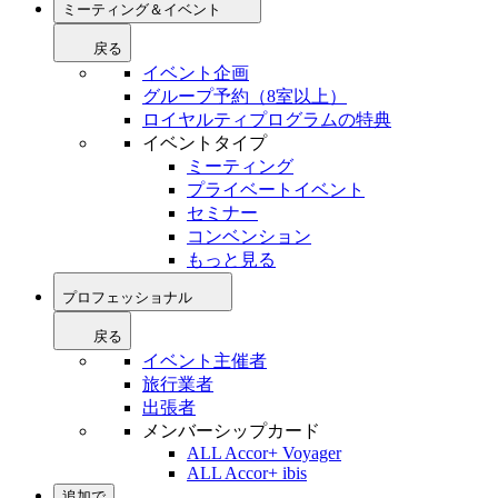
ミーティング＆イベント
戻る
イベント企画
グループ予約（8室以上）
ロイヤルティプログラムの特典
イベントタイプ
ミーティング
プライベートイベント
セミナー
コンベンション
もっと見る
プロフェッショナル
戻る
イベント主催者
旅行業者
出張者
メンバーシップカード
ALL Accor+ Voyager
ALL Accor+ ibis
追加で