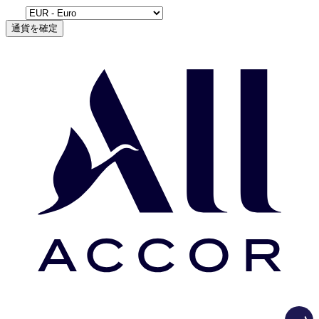
通貨を確定
Load