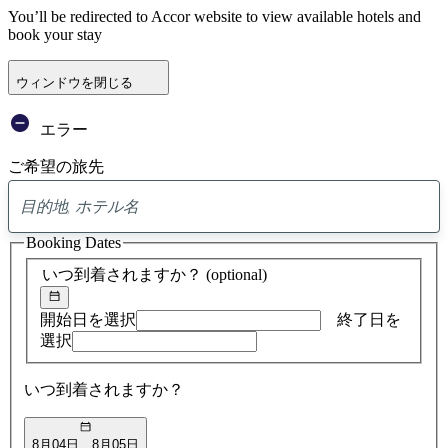
You’ll be redirected to Accor website to view available hotels and
book your stay
ウィンドウを閉じる
エラー
ご希望の旅先
0
ア
Booking Dates
ド
バ
いつ到着されますか？
(optional)
イ
ス
の
開始日を選択
終了日を
検
選択
索
結
いつ到着されますか？
果
8月04日
8月05日