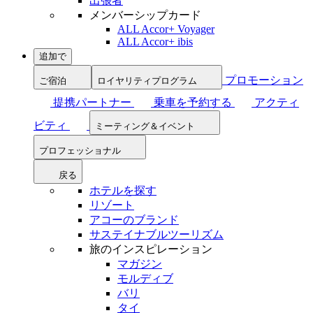
出張者
メンバーシップカード
ALL Accor+ Voyager
ALL Accor+ ibis
追加で
プロモーション
ご宿泊
ロイヤリティプログラム
提携パートナー
乗車を予約する
アクティ
ビティ
ミーティング＆イベント
プロフェッショナル
戻る
ホテルを探す
リゾート
アコーのブランド
サステイナブルツーリズム
旅のインスピレーション
マガジン
モルディブ
バリ
タイ