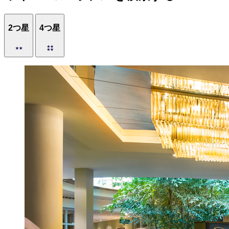
2つ星
4つ星