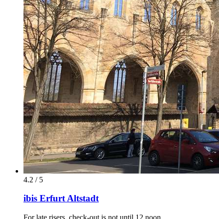
4.2 / 5
ibis Erfurt Altstadt
For late risers, check-out is not until 12 noon.