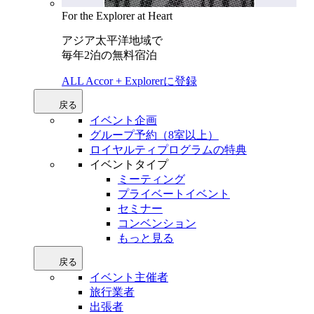
For the Explorer at Heart
アジア太平洋地域で
毎年2泊の無料宿泊
ALL Accor + Explorerに登録
戻る
イベント企画
グループ予約（8室以上）
ロイヤルティプログラムの特典
イベントタイプ
ミーティング
プライベートイベント
セミナー
コンベンション
もっと見る
戻る
イベント主催者
旅行業者
出張者