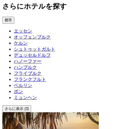
さらにホテルを探す
都市
エッセン
オッフェンブルク
ケルン
シュトゥットガルト
デュッセルドルフ
ハノーファー
ハンブルク
フライブルク
フランクフルト
ベルリン
ボン
ミュンヘン
さらに表示 (3)