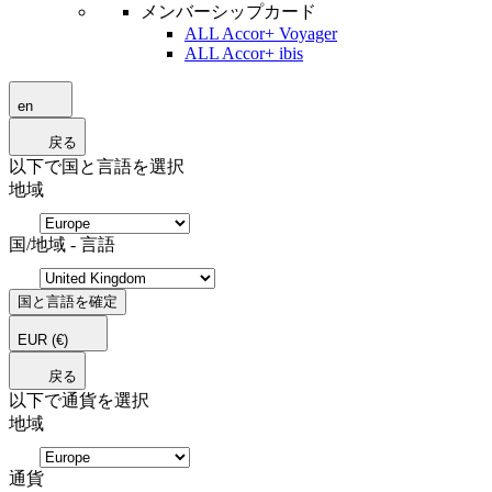
メンバーシップカード
ALL Accor+ Voyager
ALL Accor+ ibis
en
戻る
以下で国と言語を選択
地域
国/地域 - 言語
国と言語を確定
EUR
(€)
戻る
以下で通貨を選択
地域
通貨