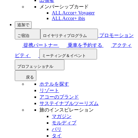
出張者
メンバーシップカード
ALL Accor+ Voyager
ALL Accor+ ibis
追加で
プロモーション
ご宿泊
ロイヤリティプログラム
提携パートナー
乗車を予約する
アクティ
ビティ
ミーティング＆イベント
プロフェッショナル
戻る
ホテルを探す
リゾート
アコーのブランド
サステイナブルツーリズム
旅のインスピレーション
マガジン
モルディブ
バリ
タイ