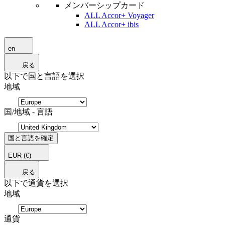
メンバーシップカード
ALL Accor+ Voyager
ALL Accor+ ibis
en
戻る
以下で国と言語を選択
地域
国/地域 - 言語
国と言語を確定
EUR
(€)
戻る
以下で通貨を選択
地域
通貨