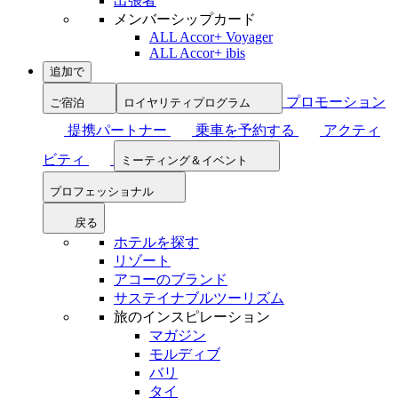
出張者
メンバーシップカード
ALL Accor+ Voyager
ALL Accor+ ibis
追加で
プロモーション
ご宿泊
ロイヤリティプログラム
提携パートナー
乗車を予約する
アクティ
ビティ
ミーティング＆イベント
プロフェッショナル
戻る
ホテルを探す
リゾート
アコーのブランド
サステイナブルツーリズム
旅のインスピレーション
マガジン
モルディブ
バリ
タイ