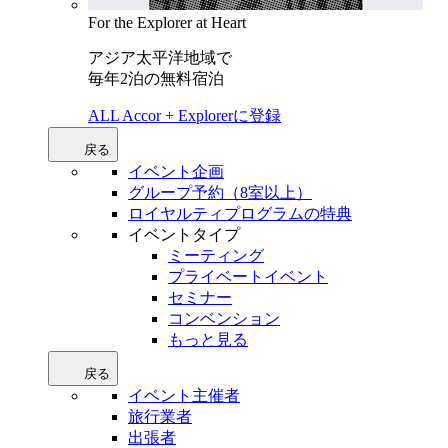
For the Explorer at Heart
アジア太平洋地域で
毎年2泊の無料宿泊
ALL Accor + Explorerに登録
戻る
イベント企画
グループ予約（8室以上）
ロイヤルティプログラムの特典
イベントタイプ
ミーティング
プライベートイベント
セミナー
コンベンション
もっと見る
戻る
イベント主催者
旅行業者
出張者