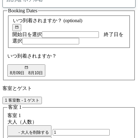
0
ア
Booking Dates
ド
バ
いつ到着されますか？
(optional)
イ
ス
の
開始日を選択
終了日を
検
選択
索
結
いつ到着されますか？
果
8月09日
8月10日
客室とゲスト
1 客室数 - 1 ゲスト
客室 1
客室 1
大人（人数）
- 大人を削除する