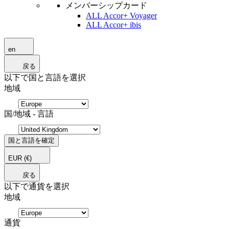
メンバーシップカード
ALL Accor+ Voyager
ALL Accor+ ibis
en
戻る
以下で国と言語を選択
地域
国/地域 - 言語
国と言語を確定
EUR
(€)
戻る
以下で通貨を選択
地域
通貨