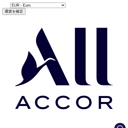
通貨を確定
Load