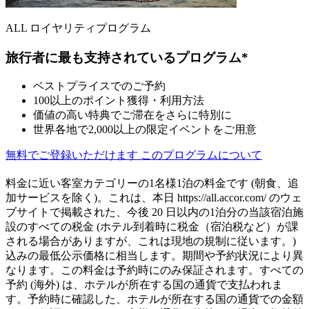
ALL ロイヤリティプログラム
旅行者に最も支持されているプログラム*
ベストプライスでのご予約
100以上のポイント獲得・利用方法
価値の高い特典でご滞在をさらに特別に
世界各地で2,000以上の限定イベントをご用意
無料でご登録いただけます
このプログラムについて
料金に近い客室カテゴリーの1名様1泊の料金です (朝食、追
加サービスを除く)。これは、本日 https://all.accor.com/ のウェ
ブサイトで掲載された、今後 20 日以内の1泊分の当該宿泊施
設のすべての税金 (ホテル到着時に税金（宿泊税など）が課
される場合がありますが、これは現地の規制に従います。)
込みの最低公示価格に相当します。期間や予約状況により異
なります。この料金は予約時にのみ保証されます。すべての
予約 (海外) は、ホテルが所在する国の通貨で支払われま
す。予約時に確認した、ホテルが所在する国の通貨での金額