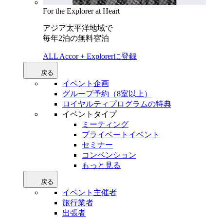
For the Explorer at Heart
アジア太平洋地域で
毎年2泊の無料宿泊
ALL Accor + Explorerに登録
戻る
イベント企画
グループ予約（8室以上）
ロイヤルティプログラムの特典
イベントタイプ
ミーティング
プライベートイベント
セミナー
コンベンション
もっと見る
戻る
イベント主催者
旅行業者
出張者