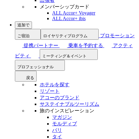
出張者
メンバーシップカード
ALL Accor+ Voyager
ALL Accor+ ibis
追加で
プロモーション
ご宿泊
ロイヤリティプログラム
提携パートナー
乗車を予約する
アクティ
ビティ
ミーティング＆イベント
プロフェッショナル
戻る
ホテルを探す
リゾート
アコーのブランド
サステイナブルツーリズム
旅のインスピレーション
マガジン
モルディブ
バリ
タイ