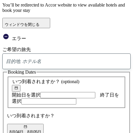
You’ll be redirected to Accor website to view available hotels and
book your stay
ウィンドウを閉じる
エラー
ご希望の旅先
0
ア
Booking Dates
ド
バ
いつ到着されますか？
(optional)
イ
ス
の
開始日を選択
終了日を
検
選択
索
結
いつ到着されますか？
果
8月04日
8月05日