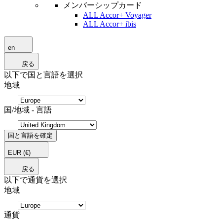
メンバーシップカード
ALL Accor+ Voyager
ALL Accor+ ibis
en
戻る
以下で国と言語を選択
地域
国/地域 - 言語
国と言語を確定
EUR
(€)
戻る
以下で通貨を選択
地域
通貨