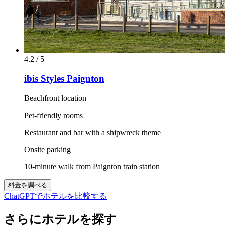
4.2 / 5
ibis Styles Paignton
Beachfront location
Pet-friendly rooms
Restaurant and bar with a shipwreck theme
Onsite parking
10-minute walk from Paignton train station
料金を調べる
ChatGPTでホテルを比較する
さらにホテルを探す