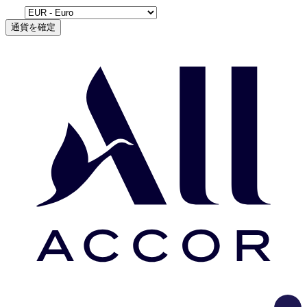
通貨を確定
Load