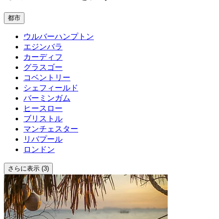
都市
ウルバーハンプトン
エジンバラ
カーディフ
グラスゴー
コベントリー
シェフィールド
バーミンガム
ヒースロー
ブリストル
マンチェスター
リバプール
ロンドン
さらに表示 (3)