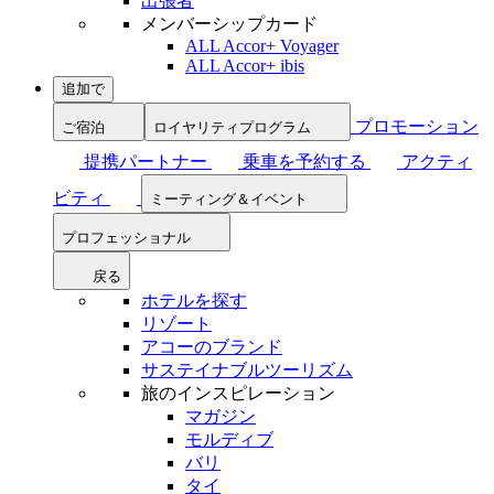
出張者
メンバーシップカード
ALL Accor+ Voyager
ALL Accor+ ibis
追加で
プロモーション
ご宿泊
ロイヤリティプログラム
提携パートナー
乗車を予約する
アクティ
ビティ
ミーティング＆イベント
プロフェッショナル
戻る
ホテルを探す
リゾート
アコーのブランド
サステイナブルツーリズム
旅のインスピレーション
マガジン
モルディブ
バリ
タイ