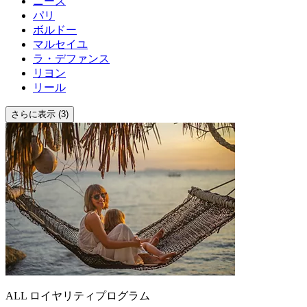
ニース
パリ
ボルドー
マルセイユ
ラ・デファンス
リヨン
リール
さらに表示 (3)
ALL ロイヤリティプログラム