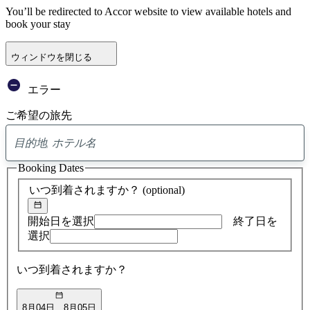
You’ll be redirected to Accor website to view available hotels and
book your stay
ウィンドウを閉じる
エラー
ご希望の旅先
0
ア
Booking Dates
ド
バ
いつ到着されますか？
(optional)
イ
ス
の
開始日を選択
終了日を
検
選択
索
結
いつ到着されますか？
果
8月04日
8月05日