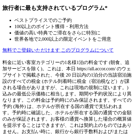
旅行者に最も支持されているプログラム*
ベストプライスでのご予約
100以上のポイント獲得・利用方法
価値の高い特典でご滞在をさらに特別に
世界各地で2,000以上の限定イベントをご用意
無料でご登録いただけます
このプログラムについて
料金に近い客室カテゴリーの1名様1泊の料金です (朝食、追
加サービスを除く)。これは、本日 https://all.accor.com/ のウェ
ブサイトで掲載された、今後 20 日以内の1泊分の当該宿泊施
設のすべての税金 (ホテル到着時に税金（宿泊税など）が課
される場合がありますが、これは現地の規制に従います。)
込みの最低公示価格に相当します。期間や予約状況により異
なります。この料金は予約時にのみ保証されます。すべての
予約 (海外) は、ホテルが所在する国の通貨で支払われま
す。予約時に確認した、ホテルが所在する国の通貨での金額
のみが保証されます。お客様の通貨へ換算した場合の概算値
を提示することはできますが、これは契約上のものではあり
ません。お支払い時に、銀行から銀行手数料および/または