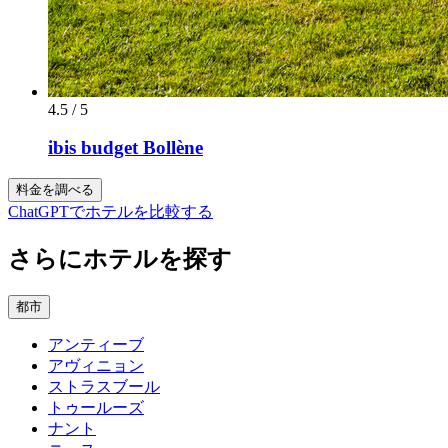
4.5 / 5
ibis budget Bollène
料金を調べる
ChatGPTでホテルを比較する
さらにホテルを探す
都市
アンティーブ
アヴィニョン
ストラスブール
トゥールーズ
ナント