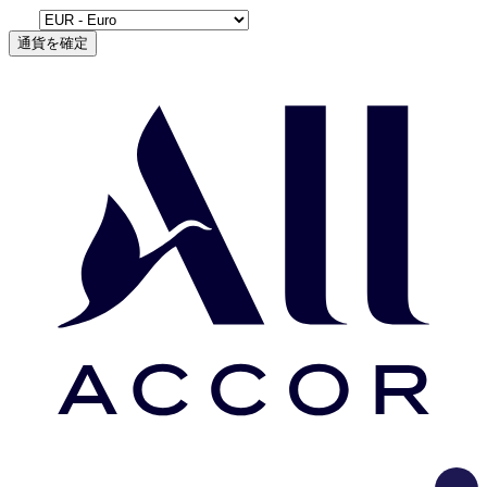
通貨を確定
Load