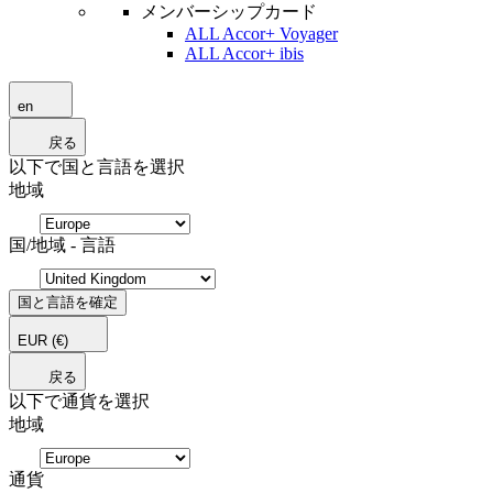
メンバーシップカード
ALL Accor+ Voyager
ALL Accor+ ibis
en
戻る
以下で国と言語を選択
地域
国/地域 - 言語
国と言語を確定
EUR
(€)
戻る
以下で通貨を選択
地域
通貨