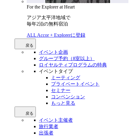
For the Explorer at Heart
アジア太平洋地域で
毎年2泊の無料宿泊
ALL Accor + Explorerに登録
戻る
イベント企画
グループ予約（8室以上）
ロイヤルティプログラムの特典
イベントタイプ
ミーティング
プライベートイベント
セミナー
コンベンション
もっと見る
戻る
イベント主催者
旅行業者
出張者