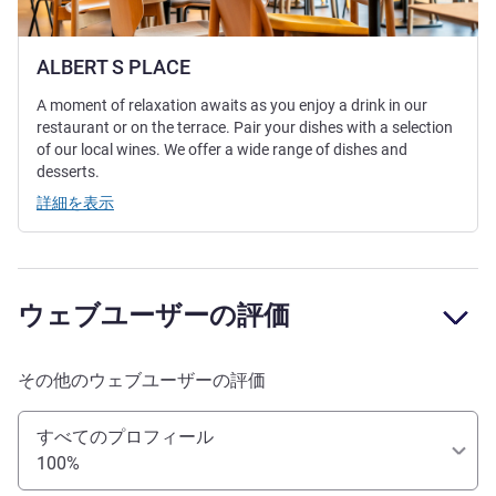
ALBERT S PLACE
A moment of relaxation awaits as you enjoy a drink in our
restaurant or on the terrace. Pair your dishes with a selection
of our local wines. We offer a wide range of dishes and
desserts.
詳細を表示
ウェブユーザーの評価
その他のウェブユーザーの評価
すべてのプロフィール
100%