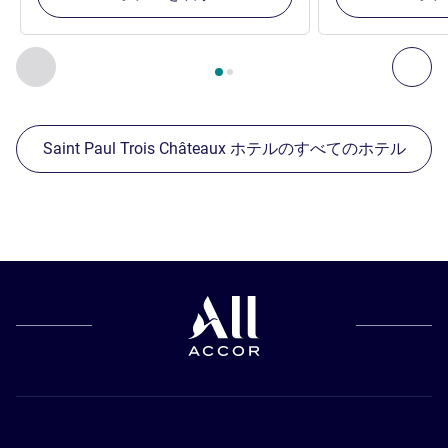
2
ページ中
1
ページ
, 周辺の他の施設 1 :, 周辺の他の施設 2 :,
前に戻る - 周辺の他の施設
次へ
Saint Paul Trois Châteaux ホテルのすべてのホテル