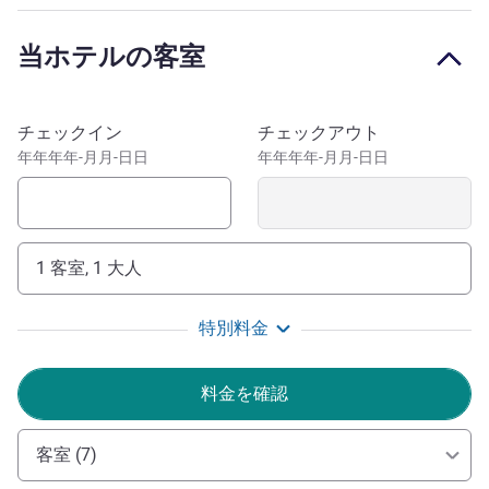
friendly setting. For a tourist stay, a romantic weekend or a
business trip. Enjoy comfort! Relax in our pool after your
当ホテルの客室
trip. With your family, you can visit the Crocodile Farm (10
minutes away). Open every day, make the most of our
establishment for your leisure and/or business stays.
このホテルを予約
チェックイン
チェックアウト
From the hotel, travel to tourist destinations and famous
年年年年-月月-日日
年年年年-月月-日日
sights in the Drôme Provencale: Grignan, Suze-la-Rousse,
La Garde-Adhémar, Nyons, Orange, St-Paul-Trois-Châteaux.
22 miles from Gorges d'Ardèche.
1 客室, 1 大人
We are happy to welcome you to our brand-new ibis
hotel. We are here to ensure you all have a wonderful
特別料金
experience. Our team will take care of everything. So, sit
back and enjoy this new ibis adventure.
料金を確認
Julien MOURANT ホテル経営
客室 (7)