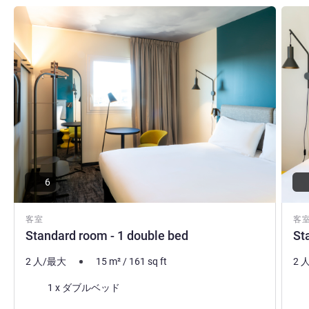
詳細を表示
詳細
6
客室
客
Standard room - 1 double bed
St
2 人/最大
15
m²
/
161
sq ft
2 
寝具
寝
1 x ダブルベッド