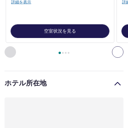
詳細を表示
詳
空室状況を見る
4
ページ中
1
ページ
, 客室 1 : Standard room - 1 double bed ,
前に戻る - 客室
次へ
ホテル所在地