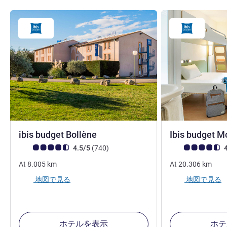
2 つ星
ibis budget Bollène
Ibis budget M
お客さまの声 (確認済みレビュー アコーホテルズ)
件のレビュー
お客さまの声 (確
4.5/5
(740
)
4
At
8.005
km
At
20.306
km
地図で見る
地図で見る
ホテルを表示
ホテ