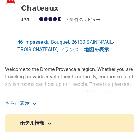
Chateaux
お客さまの声 (確認済みレビュー アコーホテルズ)
725 件のレビュー
4.7/5
46 Impasse du Bouquet, 26130 SAINT-PAUL-
TROIS-CHÂTEAUX, フランス
-
地図を表示
Welcome to the Drome Provencale region. Whether you are
説明
traveling for work or with friends or family, our modern and
stylish rooms can host up to 4 people. There is a pleasant
bar and dining area where you can get together for a
cocktail. You can also use our outdoor swimming pool and
さらに表示
terrace. Our co-working spaces and 2 conference rooms
Ibis Saint Paul Trois Chateaux
are also available for organizing meetings.
ホテル情報
A few minutes from the historic center of St-Paul-Trois-
Châteaux, our hotel welcomes you in a warm, modern and