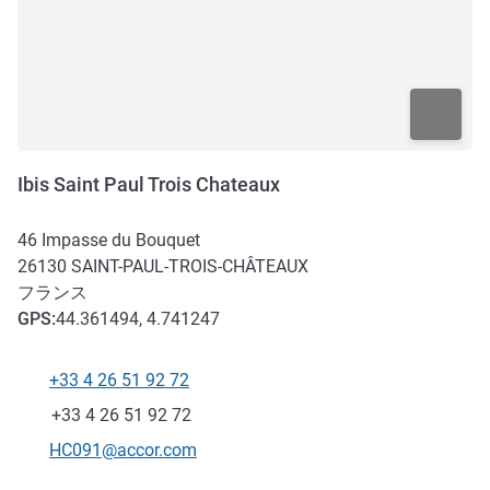
Ibis Saint Paul Trois Chateaux
46 Impasse du Bouquet
26130
SAINT-PAUL-TROIS-CHÂTEAUX
フランス
GPS
:
44.361494, 4.741247
+33 4 26 51 92 72
電話番号
ファックス
+33 4 26 51 92 72
Eメール
HC091@accor.com