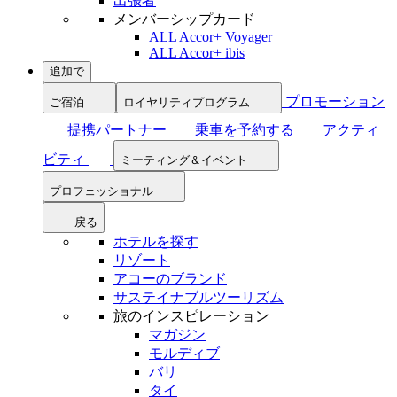
出張者
メンバーシップカード
ALL Accor+ Voyager
ALL Accor+ ibis
追加で
プロモーション
ご宿泊
ロイヤリティプログラム
提携パートナー
乗車を予約する
アクティ
ビティ
ミーティング＆イベント
プロフェッショナル
戻る
ホテルを探す
リゾート
アコーのブランド
サステイナブルツーリズム
旅のインスピレーション
マガジン
モルディブ
バリ
タイ