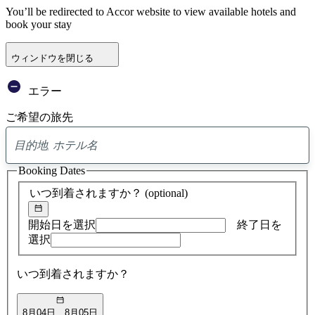
You’ll be redirected to Accor website to view available hotels and
book your stay
ウィンドウを閉じる
エラー
ご希望の旅先
0
ア
Booking Dates
ド
バ
いつ到着されますか？
(optional)
イ
ス
の
開始日を選択
終了日を
検
選択
索
結
いつ到着されますか？
果
8月04日
8月05日