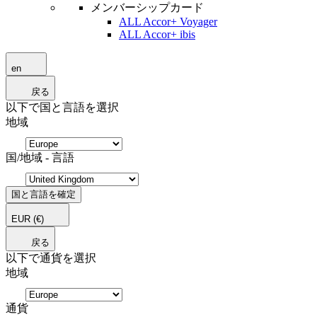
メンバーシップカード
ALL Accor+ Voyager
ALL Accor+ ibis
en
戻る
以下で国と言語を選択
地域
国/地域 - 言語
国と言語を確定
EUR
(€)
戻る
以下で通貨を選択
地域
通貨