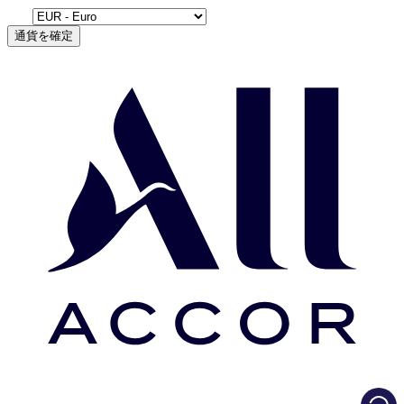
通貨を確定
Load