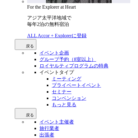
For the Explorer at Heart
アジア太平洋地域で
毎年2泊の無料宿泊
ALL Accor + Explorerに登録
戻る
イベント企画
グループ予約（8室以上）
ロイヤルティプログラムの特典
イベントタイプ
ミーティング
プライベートイベント
セミナー
コンベンション
もっと見る
戻る
イベント主催者
旅行業者
出張者