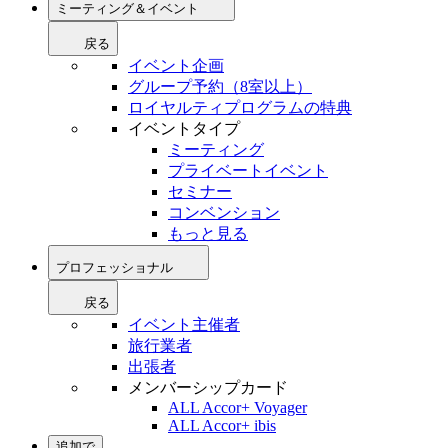
ミーティング＆イベント
戻る
イベント企画
グループ予約（8室以上）
ロイヤルティプログラムの特典
イベントタイプ
ミーティング
プライベートイベント
セミナー
コンベンション
もっと見る
プロフェッショナル
戻る
イベント主催者
旅行業者
出張者
メンバーシップカード
ALL Accor+ Voyager
ALL Accor+ ibis
追加で