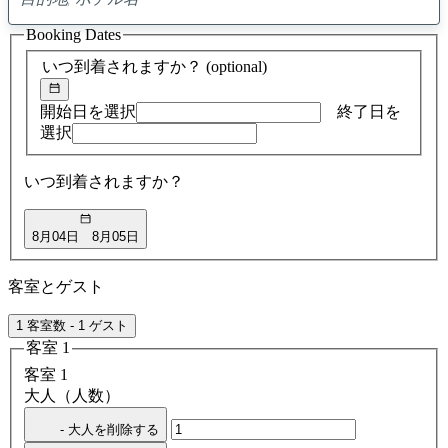
0
ア
Booking Dates
ド
バ
いつ到着されますか？
(optional)
イ
ス
の
開始日を選択
終了日を
検
選択
索
結
いつ到着されますか？
果
8月04日
8月05日
客室とゲスト
1 客室数 - 1 ゲスト
客室 1
客室 1
大人（人数）
- 大人を削除する