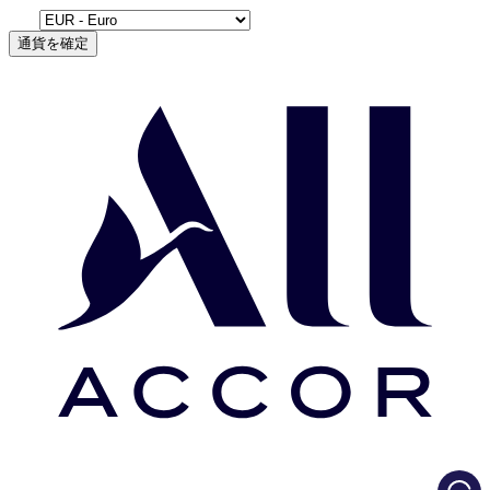
通貨を確定
Load