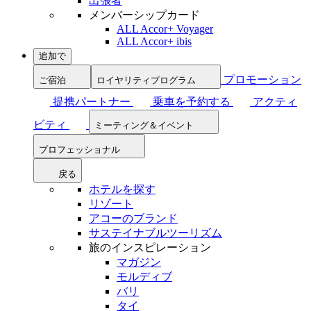
出張者
メンバーシップカード
ALL Accor+ Voyager
ALL Accor+ ibis
追加で
プロモーション
ご宿泊
ロイヤリティプログラム
提携パートナー
乗車を予約する
アクティ
ビティ
ミーティング＆イベント
プロフェッショナル
戻る
ホテルを探す
リゾート
アコーのブランド
サステイナブルツーリズム
旅のインスピレーション
マガジン
モルディブ
バリ
タイ