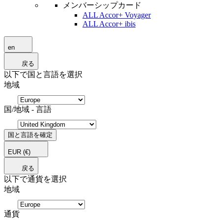
メンバーシップカード
ALL Accor+ Voyager
ALL Accor+ ibis
en
戻る
以下で国と言語を選択
地域
国/地域 - 言語
国と言語を確定
EUR
(€)
戻る
以下で通貨を選択
地域
通貨