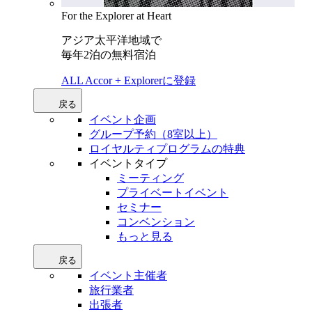
For the Explorer at Heart
アジア太平洋地域で
毎年2泊の無料宿泊
ALL Accor + Explorerに登録
戻る
イベント企画
グループ予約（8室以上）
ロイヤルティプログラムの特典
イベントタイプ
ミーティング
プライベートイベント
セミナー
コンベンション
もっと見る
戻る
イベント主催者
旅行業者
出張者