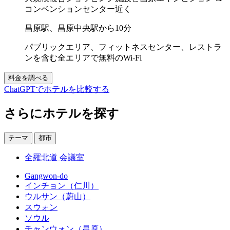
コンベンションセンター近く
昌原駅、昌原中央駅から10分
パブリックエリア、フィットネスセンター、レストラ
ンを含む全エリアで無料のWi-Fi
料金を調べる
ChatGPTでホテルを比較する
さらにホテルを探す
テーマ
都市
全羅北道 会議室
Gangwon-do
インチョン（仁川）
ウルサン（蔚山）
スウォン
ソウル
チャンウォン（昌原）