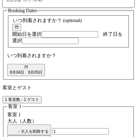
0
ア
Booking Dates
ド
バ
いつ到着されますか？
(optional)
イ
ス
の
開始日を選択
終了日を
検
選択
索
結
いつ到着されますか？
果
8月04日
8月05日
客室とゲスト
1 客室数 - 1 ゲスト
客室 1
客室 1
大人（人数）
- 大人を削除する