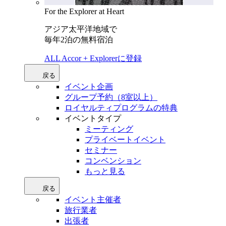
For the Explorer at Heart
アジア太平洋地域で
毎年2泊の無料宿泊
ALL Accor + Explorerに登録
戻る
イベント企画
グループ予約（8室以上）
ロイヤルティプログラムの特典
イベントタイプ
ミーティング
プライベートイベント
セミナー
コンベンション
もっと見る
戻る
イベント主催者
旅行業者
出張者