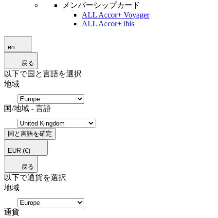
メンバーシップカード
ALL Accor+ Voyager
ALL Accor+ ibis
en
戻る
以下で国と言語を選択
地域
国/地域 - 言語
国と言語を確定
EUR
(€)
戻る
以下で通貨を選択
地域
通貨