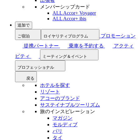
出張者
メンバーシップカード
ALL Accor+ Voyager
ALL Accor+ ibis
追加で
プロモーション
ご宿泊
ロイヤリティプログラム
提携パートナー
乗車を予約する
アクティ
ビティ
ミーティング＆イベント
プロフェッショナル
戻る
ホテルを探す
リゾート
アコーのブランド
サステイナブルツーリズム
旅のインスピレーション
マガジン
モルディブ
バリ
タイ