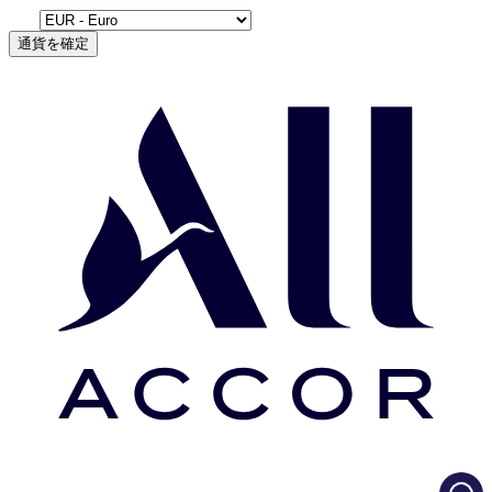
通貨を確定
Load