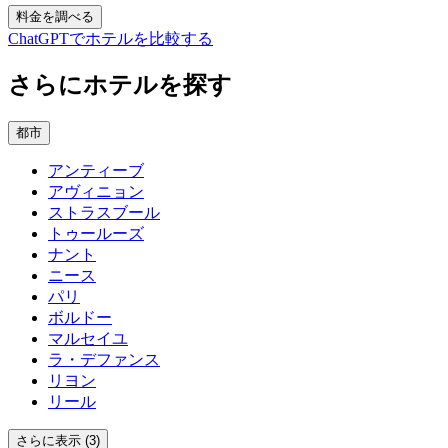
料金を調べる
ChatGPTでホテルを比較する
さらにホテルを探す
都市
アンティーブ
アヴィニョン
ストラスブール
トゥールーズ
ナント
ニース
パリ
ボルドー
マルセイユ
ラ・デファンス
リヨン
リール
さらに表示 (3)