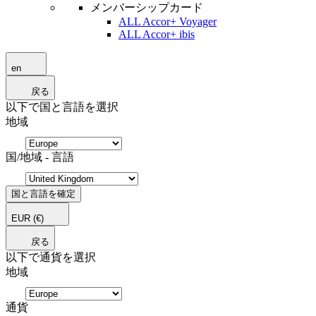
メンバーシップカード
ALL Accor+ Voyager
ALL Accor+ ibis
en
戻る
以下で国と言語を選択
地域
国/地域 - 言語
国と言語を確定
EUR
(€)
戻る
以下で通貨を選択
地域
通貨