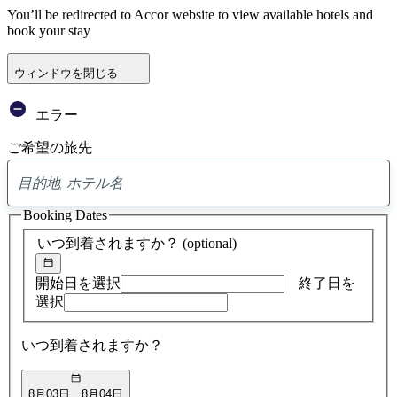
You’ll be redirected to Accor website to view available hotels and
book your stay
ウィンドウを閉じる
エラー
ご希望の旅先
0
ア
Booking Dates
ド
バ
いつ到着されますか？
(optional)
イ
ス
の
開始日を選択
終了日を
検
選択
索
結
いつ到着されますか？
果
8月03日
8月04日