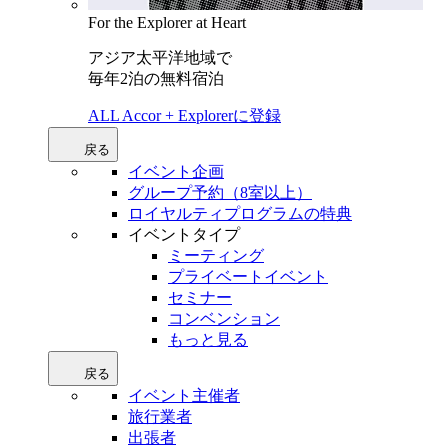
For the Explorer at Heart
アジア太平洋地域で
毎年2泊の無料宿泊
ALL Accor + Explorerに登録
戻る
イベント企画
グループ予約（8室以上）
ロイヤルティプログラムの特典
イベントタイプ
ミーティング
プライベートイベント
セミナー
コンベンション
もっと見る
戻る
イベント主催者
旅行業者
出張者