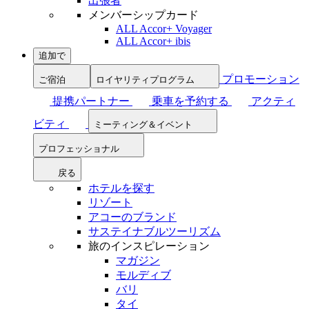
出張者
メンバーシップカード
ALL Accor+ Voyager
ALL Accor+ ibis
追加で
プロモーション
ご宿泊
ロイヤリティプログラム
提携パートナー
乗車を予約する
アクティ
ビティ
ミーティング＆イベント
プロフェッショナル
戻る
ホテルを探す
リゾート
アコーのブランド
サステイナブルツーリズム
旅のインスピレーション
マガジン
モルディブ
バリ
タイ