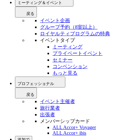
ミーティング＆イベント
戻る
イベント企画
グループ予約（8室以上）
ロイヤルティプログラムの特典
イベントタイプ
ミーティング
プライベートイベント
セミナー
コンベンション
もっと見る
プロフェッショナル
戻る
イベント主催者
旅行業者
出張者
メンバーシップカード
ALL Accor+ Voyager
ALL Accor+ ibis
追加で