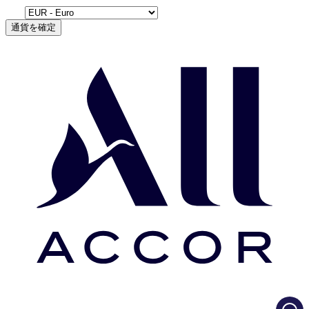
通貨を確定
Load