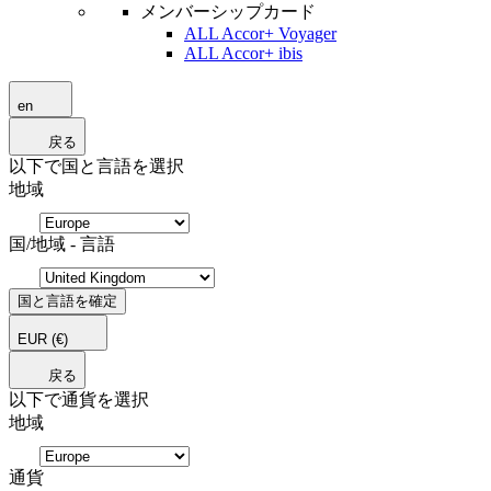
メンバーシップカード
ALL Accor+ Voyager
ALL Accor+ ibis
en
戻る
以下で国と言語を選択
地域
国/地域 - 言語
国と言語を確定
EUR
(€)
戻る
以下で通貨を選択
地域
通貨