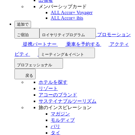
出張者
メンバーシップカード
ALL Accor+ Voyager
ALL Accor+ ibis
追加で
プロモーション
ご宿泊
ロイヤリティプログラム
提携パートナー
乗車を予約する
アクティ
ビティ
ミーティング＆イベント
プロフェッショナル
戻る
ホテルを探す
リゾート
アコーのブランド
サステイナブルツーリズム
旅のインスピレーション
マガジン
モルディブ
バリ
タイ