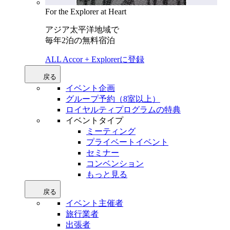
For the Explorer at Heart
アジア太平洋地域で
毎年2泊の無料宿泊
ALL Accor + Explorerに登録
戻る
イベント企画
グループ予約（8室以上）
ロイヤルティプログラムの特典
イベントタイプ
ミーティング
プライベートイベント
セミナー
コンベンション
もっと見る
戻る
イベント主催者
旅行業者
出張者