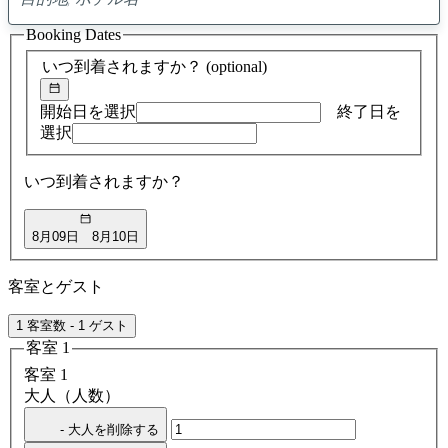
0
ア
Booking Dates
ド
バ
いつ到着されますか？
(optional)
イ
ス
の
開始日を選択
終了日を
検
選択
索
結
いつ到着されますか？
果
8月09日
8月10日
客室とゲスト
1 客室数 - 1 ゲスト
客室 1
客室 1
大人（人数）
- 大人を削除する