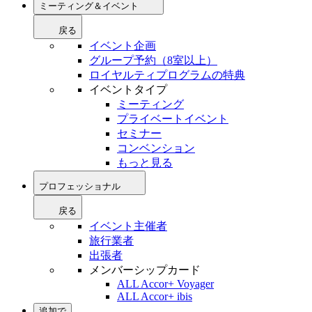
ミーティング＆イベント
戻る
イベント企画
グループ予約（8室以上）
ロイヤルティプログラムの特典
イベントタイプ
ミーティング
プライベートイベント
セミナー
コンベンション
もっと見る
プロフェッショナル
戻る
イベント主催者
旅行業者
出張者
メンバーシップカード
ALL Accor+ Voyager
ALL Accor+ ibis
追加で