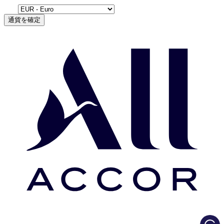
通貨を確定
Load