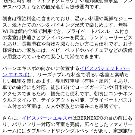
徴的な時計塔「ツィットグロッゲ」や連邦議会議事堂「ブン
デスハウス」などの観光名所も徒歩圏内です。
朝食は宿泊料金に含まれており、温かい料理や新鮮なジュー
ス、焼きたてのパンをバイキング形式で楽しめます。無料
Wi-Fiは館内全域で利用でき、プライベートバスルーム付き
の客室は快適さとプライバシーを両立。ランドリーサービス
もあり、長期滞在や荷物を減らしたい方にも便利です。お子
様連れのご家族には、ベビーベッドやハイチェアなどの設備
が用意されているので安心して滞在できます。
バーンエキスポの向かいに位置する
イビス バジェット バー
ン エキスポ
は、リーズナブルな料金で明るい客室と素晴ら
しい眺望を楽しめます。専用駐車場（有料・屋内）もあり、
車での旅行にも対応。徒歩15分でローズガーデンや旧市街へ
アクセスできるため、観光にも便利です。朝食はコンチネン
タルスタイルで、テイクアウトも可能。プライベートバスル
ーム付きの客室は、友人や家族との滞在にも最適です。
さらに、
イビス バーン エキスポ
はBERNEXPOの目の前にあ
り、バリアフリー対応の客室も完備。広々としたファミリー
ルームにはダブルベッドやシングルベッドがあり、家族旅行