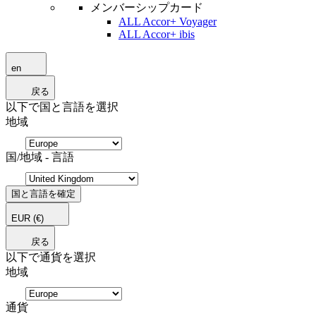
メンバーシップカード
ALL Accor+ Voyager
ALL Accor+ ibis
en
戻る
以下で国と言語を選択
地域
国/地域 - 言語
国と言語を確定
EUR
(€)
戻る
以下で通貨を選択
地域
通貨