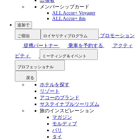
出張者
メンバーシップカード
ALL Accor+ Voyager
ALL Accor+ ibis
追加で
プロモーション
ご宿泊
ロイヤリティプログラム
提携パートナー
乗車を予約する
アクティ
ビティ
ミーティング＆イベント
プロフェッショナル
戻る
ホテルを探す
リゾート
アコーのブランド
サステイナブルツーリズム
旅のインスピレーション
マガジン
モルディブ
バリ
タイ