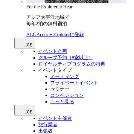
For the Explorer at Heart
アジア太平洋地域で
毎年2泊の無料宿泊
ALL Accor + Explorerに登録
戻る
イベント企画
グループ予約（8室以上）
ロイヤルティプログラムの特典
イベントタイプ
ミーティング
プライベートイベント
セミナー
コンベンション
もっと見る
戻る
イベント主催者
旅行業者
出張者