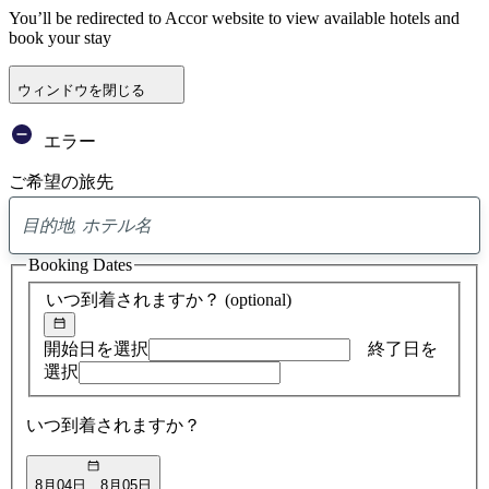
You’ll be redirected to Accor website to view available hotels and
book your stay
ウィンドウを閉じる
エラー
ご希望の旅先
0
ア
Booking Dates
ド
バ
いつ到着されますか？
(optional)
イ
ス
の
開始日を選択
終了日を
検
選択
索
結
いつ到着されますか？
果
8月04日
8月05日