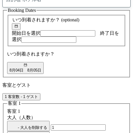
0
ア
Booking Dates
ド
バ
いつ到着されますか？
(optional)
イ
ス
の
開始日を選択
終了日を
検
選択
索
結
いつ到着されますか？
果
8月04日
8月05日
客室とゲスト
1 客室数 - 1 ゲスト
客室 1
客室 1
大人（人数）
- 大人を削除する