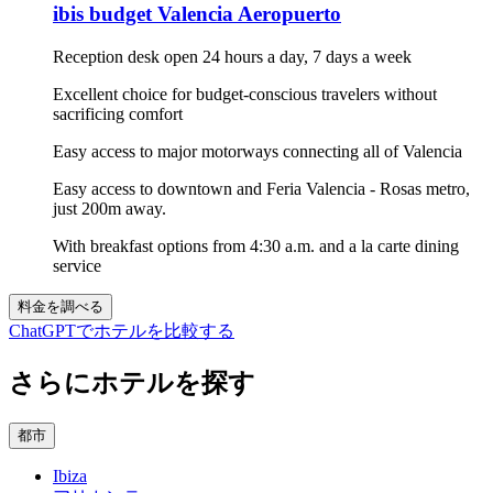
ibis budget Valencia Aeropuerto
Reception desk open 24 hours a day, 7 days a week
Excellent choice for budget-conscious travelers without
sacrificing comfort
Easy access to major motorways connecting all of Valencia
Easy access to downtown and Feria Valencia - Rosas metro,
just 200m away.
With breakfast options from 4:30 a.m. and a la carte dining
service
料金を調べる
ChatGPTでホテルを比較する
さらにホテルを探す
都市
Ibiza