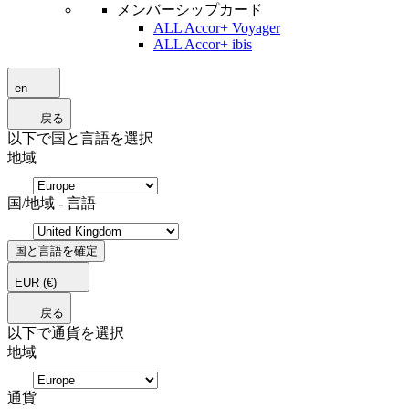
メンバーシップカード
ALL Accor+ Voyager
ALL Accor+ ibis
en
戻る
以下で国と言語を選択
地域
国/地域 - 言語
国と言語を確定
EUR
(€)
戻る
以下で通貨を選択
地域
通貨