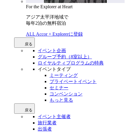
For the Explorer at Heart
アジア太平洋地域で
毎年2泊の無料宿泊
ALL Accor + Explorerに登録
戻る
イベント企画
グループ予約（8室以上）
ロイヤルティプログラムの特典
イベントタイプ
ミーティング
プライベートイベント
セミナー
コンベンション
もっと見る
戻る
イベント主催者
旅行業者
出張者