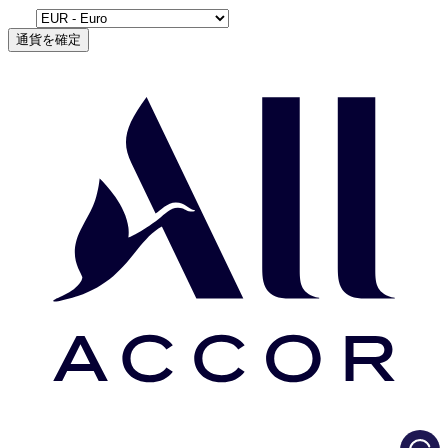
通貨を確定
Load