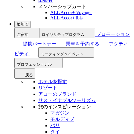
出張者
メンバーシップカード
ALL Accor+ Voyager
ALL Accor+ ibis
追加で
プロモーション
ご宿泊
ロイヤリティプログラム
提携パートナー
乗車を予約する
アクティ
ビティ
ミーティング＆イベント
プロフェッショナル
戻る
ホテルを探す
リゾート
アコーのブランド
サステイナブルツーリズム
旅のインスピレーション
マガジン
モルディブ
バリ
タイ