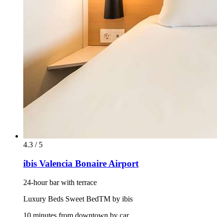
4.3 / 5
ibis Valencia Bonaire Airport
24-hour bar with terrace
Luxury Beds Sweet BedTM by ibis
10 minutes from downtown by car