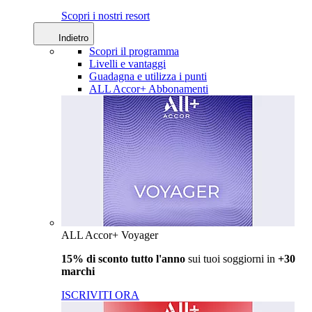
Scopri i nostri resort
Indietro
Scopri il programma
Livelli e vantaggi
Guadagna e utilizza i punti
ALL Accor+ Abbonamenti
ALL Accor+ Voyager
15% di sconto tutto l'anno
sui tuoi soggiorni in
+30
marchi
ISCRIVITI ORA