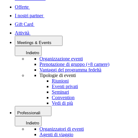
Offerte
I nostri partner
Gift Card
Attività
Meetings & Events
Indietro
Organizzazione eventi
Prenotazione di gruppo (+8 camere)
Vantaggi del programma fedeltà
Tipologie di eventi
Riunioni
Eventi privati
Seminari
Convention
Vedi di più
Professionali
Indietro
Organizzatori di eventi
Agenti di viaggio