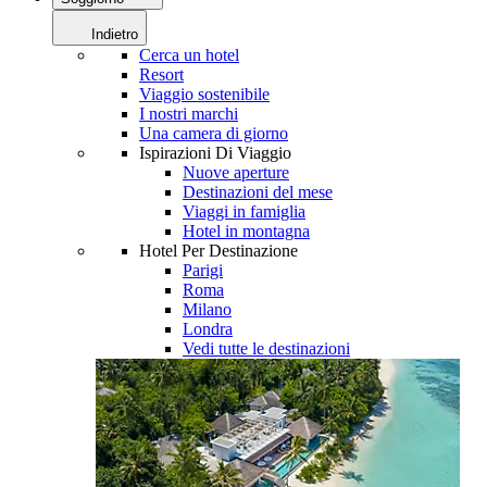
Indietro
Cerca un hotel
Resort
Viaggio sostenibile
I nostri marchi
Una camera di giorno
Ispirazioni Di Viaggio
Nuove aperture
Destinazioni del mese
Viaggi in famiglia
Hotel in montagna
Hotel Per Destinazione
Parigi
Roma
Milano
Londra
Vedi tutte le destinazioni