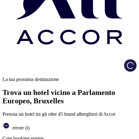
Load
La tua prossima destinazione
Trova un hotel vicino a Parlamento
Europeo, Bruxelles
Prenota un hotel tra gli oltre 45 brand alberghieri di Accor
errore (i)
Core booking engine