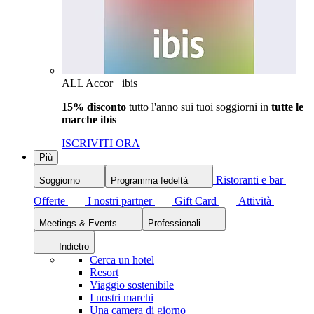
ALL Accor+ ibis
15% disconto
tutto l'anno sui tuoi soggiorni in
tutte le
marche ibis
ISCRIVITI ORA
Più
Ristoranti e bar
Soggiorno
Programma fedeltà
Offerte
I nostri partner
Gift Card
Attività
Meetings & Events
Professionali
Indietro
Cerca un hotel
Resort
Viaggio sostenibile
I nostri marchi
Una camera di giorno