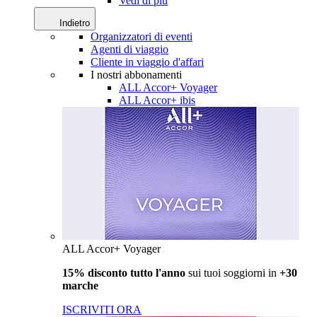
Vedi di più
Indietro
Organizzatori di eventi
Agenti di viaggio
Cliente in viaggio d'affari
I nostri abbonamenti
ALL Accor+ Voyager
ALL Accor+ ibis
ALL Accor+ Voyager
15% disconto tutto l'anno
sui tuoi soggiorni in
+30
marche
ISCRIVITI ORA