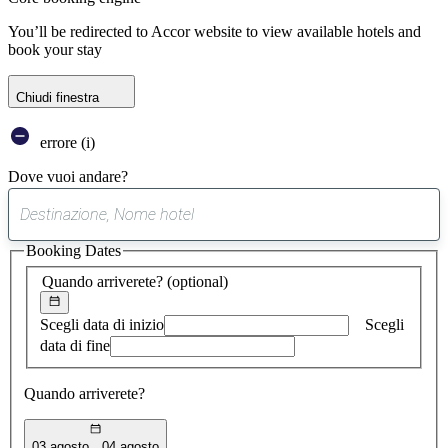
You’ll be redirected to Accor website to view available hotels and
book your stay
Chiudi finestra
errore (i)
Dove vuoi andare?
0
suggerimento
Booking Dates
trovato
Quando arriverete?
(optional)
Scegli data di inizio
Scegli
data di fine
Quando arriverete?
03 agosto
04 agosto