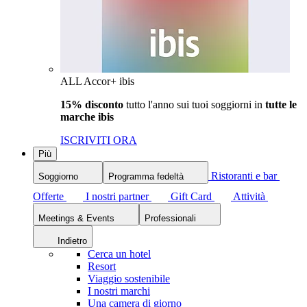
ALL Accor+ ibis
15% disconto
tutto l'anno sui tuoi soggiorni in
tutte le
marche ibis
ISCRIVITI ORA
Più
Ristoranti e bar
Soggiorno
Programma fedeltà
Offerte
I nostri partner
Gift Card
Attività
Meetings & Events
Professionali
Indietro
Cerca un hotel
Resort
Viaggio sostenibile
I nostri marchi
Una camera di giorno