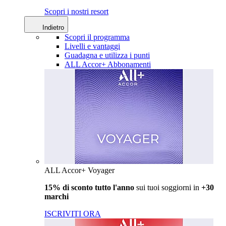
Scopri i nostri resort
Indietro
Scopri il programma
Livelli e vantaggi
Guadagna e utilizza i punti
ALL Accor+ Abbonamenti
ALL Accor+ Voyager
15% di sconto tutto l'anno
sui tuoi soggiorni in
+30
marchi
ISCRIVITI ORA