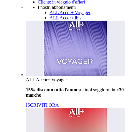
Cliente in viaggio d'affari
I nostri abbonamenti
ALL Accor+ Voyager
ALL Accor+ ibis
ALL Accor+ Voyager
15% disconto tutto l'anno
sui tuoi soggiorni in
+30
marche
ISCRIVITI ORA