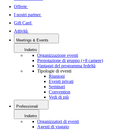
Offerte
I nostri partner
Gift Card
Attività
Meetings & Events
Indietro
Organizzazione eventi
Prenotazione di gruppo (+8 camere)
Vantaggi del programma fedeltà
Tipologie di eventi
Riunioni
Eventi privati
Seminari
Convention
Vedi di più
Professionali
Indietro
Organizzatori di eventi
Agenti di viaggio