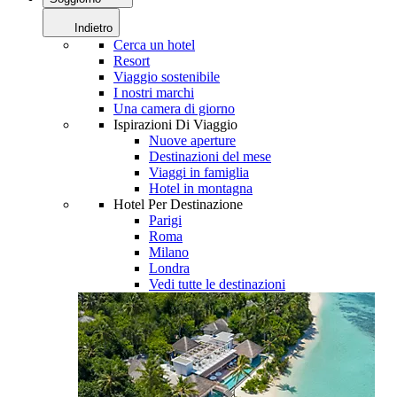
Indietro
Cerca un hotel
Resort
Viaggio sostenibile
I nostri marchi
Una camera di giorno
Ispirazioni Di Viaggio
Nuove aperture
Destinazioni del mese
Viaggi in famiglia
Hotel in montagna
Hotel Per Destinazione
Parigi
Roma
Milano
Londra
Vedi tutte le destinazioni