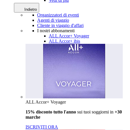
Vedi di più
Indietro
Organizzatori di eventi
Agenti di viaggio
Cliente in viaggio d'affari
I nostri abbonamenti
ALL Accor+ Voyager
ALL Accor+ ibis
ALL Accor+ Voyager
15% disconto tutto l'anno
sui tuoi soggiorni in
+30
marche
ISCRIVITI ORA