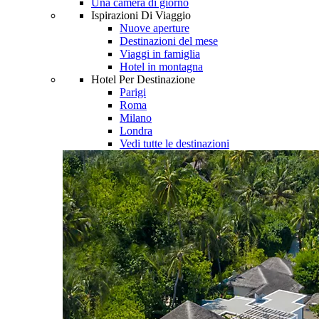
Una camera di giorno
Ispirazioni Di Viaggio
Nuove aperture
Destinazioni del mese
Viaggi in famiglia
Hotel in montagna
Hotel Per Destinazione
Parigi
Roma
Milano
Londra
Vedi tutte le destinazioni