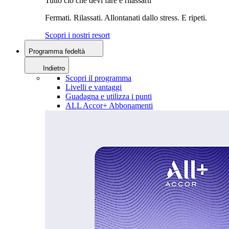
Tutto ciò che devi fare è rilassarti
Fermati. Rilassati. Allontanati dallo stress. E ripeti.
Scopri i nostri resort
Programma fedeltà
Indietro
Scopri il programma
Livelli e vantaggi
Guadagna e utilizza i punti
ALL Accor+ Abbonamenti