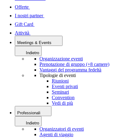
Offerte
I nostri partner
Gift Card
Attività
Meetings & Events
Indietro
Organizzazione eventi
Prenotazione di gruppo (+8 camere)
Vantaggi del programma fedeltà
Tipologie di eventi
Riunioni
Eventi privati
Seminari
Convention
Vedi di più
Professionali
Indietro
Organizzatori di eventi
Agenti di viaggio