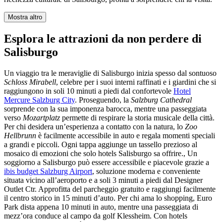
Mostra altro
Esplora le attrazioni da non perdere di
Salisburgo
Un viaggio tra le meraviglie di Salisburgo inizia spesso dal sontuoso
Schloss Mirabell
, celebre per i suoi interni raffinati e i giardini che si
raggiungono in soli 10 minuti a piedi dal confortevole
Hotel
Mercure Salzburg City
. Proseguendo, la
Salzburg Cathedral
sorprende con la sua imponenza barocca, mentre una passeggiata
verso
Mozartplatz
permette di respirare la storia musicale della città.
Per chi desidera un’esperienza a contatto con la natura, lo
Zoo
Hellbrunn
è facilmente accessibile in auto e regala momenti speciali
a grandi e piccoli. Ogni tappa aggiunge un tassello prezioso al
mosaico di emozioni che solo hotels Salisburgo sa offrire., Un
soggiorno a Salisburgo può essere accessibile e piacevole grazie a
ibis budget Salzburg Airport
, soluzione moderna e conveniente
situata vicino all’aeroporto e a soli 3 minuti a piedi dal Designer
Outlet Ctr. Approfitta del parcheggio gratuito e raggiungi facilmente
il centro storico in 15 minuti d’auto. Per chi ama lo shopping, Euro
Park dista appena 10 minuti in auto, mentre una passeggiata di
mezz’ora conduce al campo da golf Klessheim. Con hotels