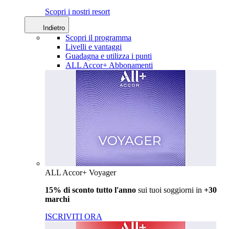
Scopri i nostri resort
Indietro
Scopri il programma
Livelli e vantaggi
Guadagna e utilizza i punti
ALL Accor+ Abbonamenti
ALL Accor+ Voyager
15% di sconto tutto l'anno
sui tuoi soggiorni in
+30
marchi
ISCRIVITI ORA