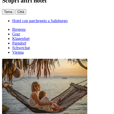
Scopri altri hotel
Tema
Città
Hotel con parcheggio a Salisburgo
Bregenz
Graz
Klagenfurt
Parndorf
Schwechat
Vienna