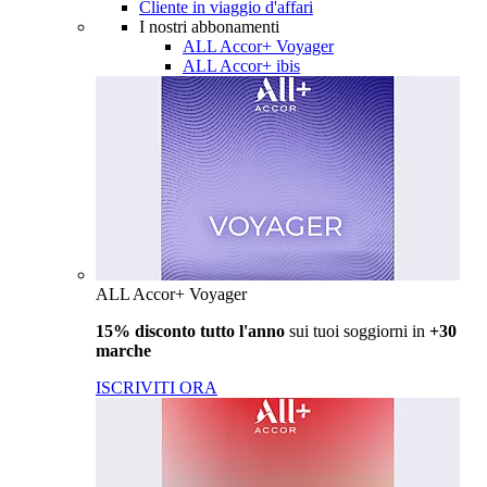
Cliente in viaggio d'affari
I nostri abbonamenti
ALL Accor+ Voyager
ALL Accor+ ibis
ALL Accor+ Voyager
15% disconto tutto l'anno
sui tuoi soggiorni in
+30
marche
ISCRIVITI ORA