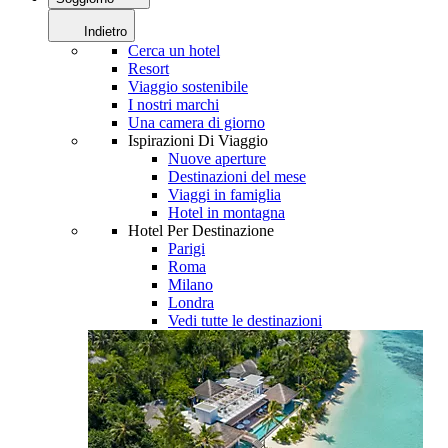
Indietro
Cerca un hotel
Resort
Viaggio sostenibile
I nostri marchi
Una camera di giorno
Ispirazioni Di Viaggio
Nuove aperture
Destinazioni del mese
Viaggi in famiglia
Hotel in montagna
Hotel Per Destinazione
Parigi
Roma
Milano
Londra
Vedi tutte le destinazioni