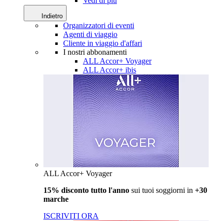
Vedi di più
Indietro
Organizzatori di eventi
Agenti di viaggio
Cliente in viaggio d'affari
I nostri abbonamenti
ALL Accor+ Voyager
ALL Accor+ ibis
ALL Accor+ Voyager
15% disconto tutto l'anno
sui tuoi soggiorni in
+30
marche
ISCRIVITI ORA