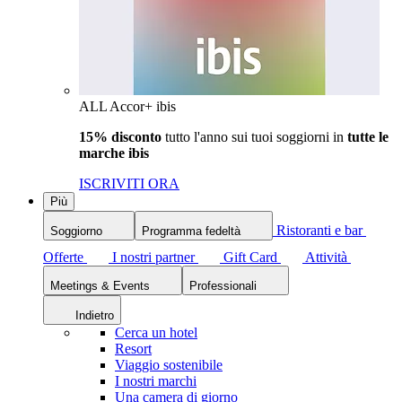
ALL Accor+ ibis
15% disconto
tutto l'anno sui tuoi soggiorni in
tutte le
marche ibis
ISCRIVITI ORA
Più
Ristoranti e bar
Soggiorno
Programma fedeltà
Offerte
I nostri partner
Gift Card
Attività
Meetings & Events
Professionali
Indietro
Cerca un hotel
Resort
Viaggio sostenibile
I nostri marchi
Una camera di giorno