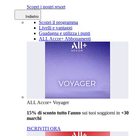
Scopri i nostri resort
Indietro
Scopri il programma
Livelli e vantaggi
Guadagna e utilizza i punti
ALL Accor+ Abbonamenti
ALL Accor+ Voyager
15% di sconto tutto l'anno
sui tuoi soggiorni in
+30
marchi
ISCRIVITI ORA