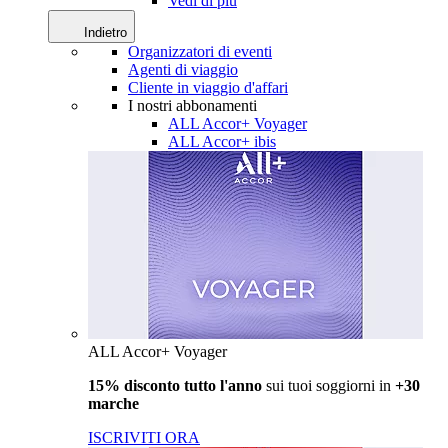
Vedi di più
Indietro
Organizzatori di eventi
Agenti di viaggio
Cliente in viaggio d'affari
I nostri abbonamenti
ALL Accor+ Voyager
ALL Accor+ ibis
ALL Accor+ Voyager
15% disconto tutto l'anno
sui tuoi soggiorni in
+30
marche
ISCRIVITI ORA