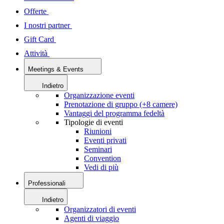
Offerte
I nostri partner
Gift Card
Attività
Meetings & Events
Indietro
Organizzazione eventi
Prenotazione di gruppo (+8 camere)
Vantaggi del programma fedeltà
Tipologie di eventi
Riunioni
Eventi privati
Seminari
Convention
Vedi di più
Professionali
Indietro
Organizzatori di eventi
Agenti di viaggio