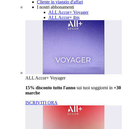
Cliente in viaggio d'affari
I nostri abbonamenti
ALL Accor+ Voyager
ALL Accor+ ibis
ALL Accor+ Voyager
15% disconto tutto l'anno
sui tuoi soggiorni in
+30
marche
ISCRIVITI ORA