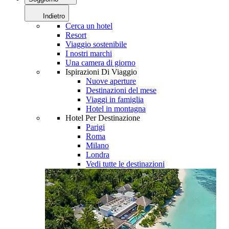
Indietro
Cerca un hotel
Resort
Viaggio sostenibile
I nostri marchi
Una camera di giorno
Ispirazioni Di Viaggio
Nuove aperture
Destinazioni del mese
Viaggi in famiglia
Hotel in montagna
Hotel Per Destinazione
Parigi
Roma
Milano
Londra
Vedi tutte le destinazioni