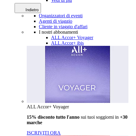
Vedi di più
Indietro
Organizzatori di eventi
Agenti di viaggio
Cliente in viaggio d'affari
I nostri abbonamenti
ALL Accor+ Voyager
ALL Accor+ ibis
ALL Accor+ Voyager
15% disconto tutto l'anno
sui tuoi soggiorni in
+30
marche
ISCRIVITI ORA