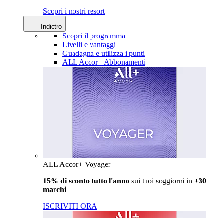
Scopri i nostri resort
Indietro
Scopri il programma
Livelli e vantaggi
Guadagna e utilizza i punti
ALL Accor+ Abbonamenti
ALL Accor+ Voyager
15% di sconto tutto l'anno
sui tuoi soggiorni in
+30
marchi
ISCRIVITI ORA