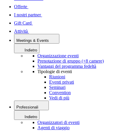
Offerte
I nostri partner
Gift Card
Attività
Meetings & Events
Indietro
Organizzazione eventi
Prenotazione di gruppo (+8 camere)
Vantaggi del programma fedeltà
Tipologie di eventi
Riunioni
Eventi privati
Seminari
Convention
Vedi di più
Professionali
Indietro
Organizzatori di eventi
Agenti di viaggio