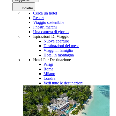
Indietro
Cerca un hotel
Resort
Viaggio sostenibile
I nostri marchi
Una camera di giorno
Ispirazioni Di Viaggio
Nuove aperture
Destinazioni del mese
Viaggi in famiglia
Hotel in montagna
Hotel Per Destinazione
Parigi
Roma
Milano
Londra
Vedi tutte le destinazioni