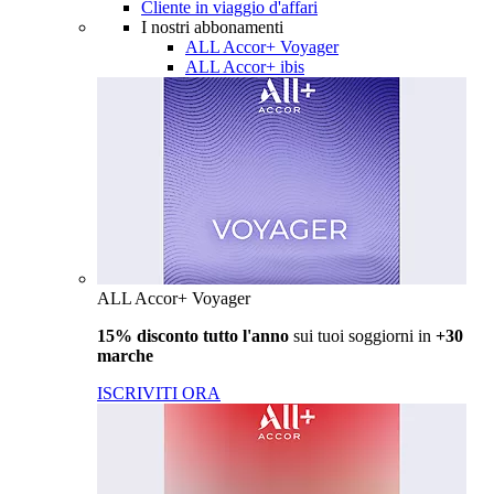
Cliente in viaggio d'affari
I nostri abbonamenti
ALL Accor+ Voyager
ALL Accor+ ibis
ALL Accor+ Voyager
15% disconto tutto l'anno
sui tuoi soggiorni in
+30
marche
ISCRIVITI ORA