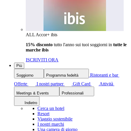
ALL Accor+ ibis
15% disconto
tutto l'anno sui tuoi soggiorni in
tutte le
marche ibis
ISCRIVITI ORA
Più
Ristoranti e bar
Soggiorno
Programma fedeltà
Offerte
I nostri partner
Gift Card
Attività
Meetings & Events
Professionali
Indietro
Cerca un hotel
Resort
Viaggio sostenibile
I nostri marchi
Una camera di giorno