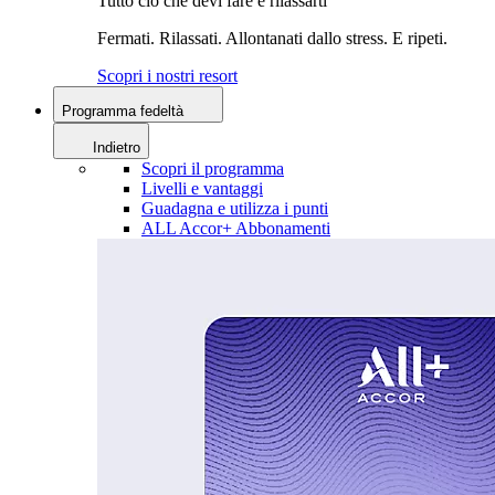
Tutto ciò che devi fare è rilassarti
Fermati. Rilassati. Allontanati dallo stress. E ripeti.
Scopri i nostri resort
Programma fedeltà
Indietro
Scopri il programma
Livelli e vantaggi
Guadagna e utilizza i punti
ALL Accor+ Abbonamenti