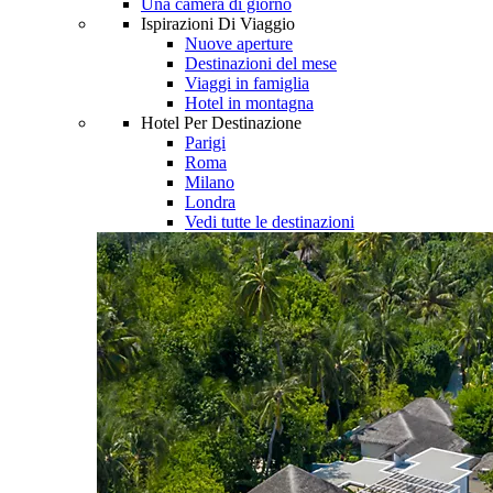
Una camera di giorno
Ispirazioni Di Viaggio
Nuove aperture
Destinazioni del mese
Viaggi in famiglia
Hotel in montagna
Hotel Per Destinazione
Parigi
Roma
Milano
Londra
Vedi tutte le destinazioni