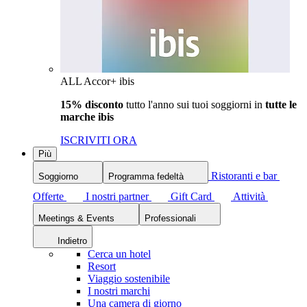
ALL Accor+ ibis
15% disconto
tutto l'anno sui tuoi soggiorni in
tutte le
marche ibis
ISCRIVITI ORA
Più
Ristoranti e bar
Soggiorno
Programma fedeltà
Offerte
I nostri partner
Gift Card
Attività
Meetings & Events
Professionali
Indietro
Cerca un hotel
Resort
Viaggio sostenibile
I nostri marchi
Una camera di giorno