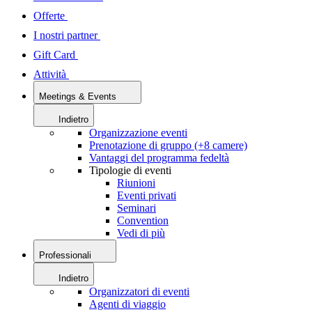
Offerte
I nostri partner
Gift Card
Attività
Meetings & Events
Indietro
Organizzazione eventi
Prenotazione di gruppo (+8 camere)
Vantaggi del programma fedeltà
Tipologie di eventi
Riunioni
Eventi privati
Seminari
Convention
Vedi di più
Professionali
Indietro
Organizzatori di eventi
Agenti di viaggio