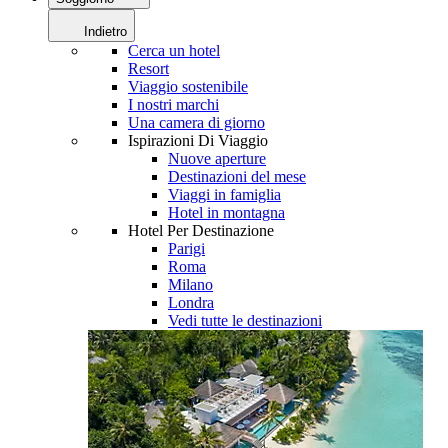
Indietro
Cerca un hotel
Resort
Viaggio sostenibile
I nostri marchi
Una camera di giorno
Ispirazioni Di Viaggio
Nuove aperture
Destinazioni del mese
Viaggi in famiglia
Hotel in montagna
Hotel Per Destinazione
Parigi
Roma
Milano
Londra
Vedi tutte le destinazioni