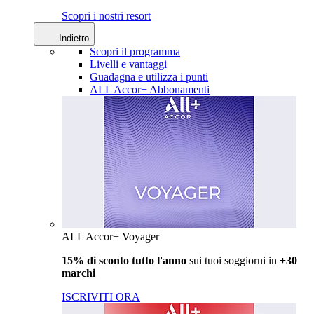
Scopri i nostri resort
Indietro
Scopri il programma
Livelli e vantaggi
Guadagna e utilizza i punti
ALL Accor+ Abbonamenti
ALL Accor+ Voyager
15% di sconto tutto l'anno
sui tuoi soggiorni in
+30
marchi
ISCRIVITI ORA