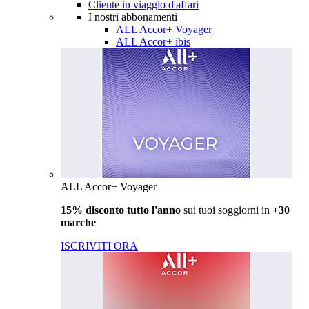
Cliente in viaggio d'affari
I nostri abbonamenti
ALL Accor+ Voyager
ALL Accor+ ibis
ALL Accor+ Voyager
15% disconto tutto l'anno
sui tuoi soggiorni in
+30
marche
ISCRIVITI ORA