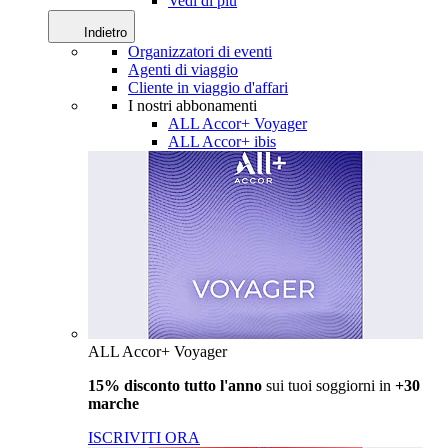
Vedi di più
Indietro
Organizzatori di eventi
Agenti di viaggio
Cliente in viaggio d'affari
I nostri abbonamenti
ALL Accor+ Voyager
ALL Accor+ ibis
ALL Accor+ Voyager
15% disconto tutto l'anno
sui tuoi soggiorni in
+30
marche
ISCRIVITI ORA