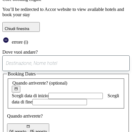
You’ll be redirected to Accor website to view available hotels and
book your stay
Chiudi finestra
errore (i)
Dove vuoi andare?
0
suggerimento
Booking Dates
trovato
Quando arriverete?
(optional)
Scegli data di inizio
Scegli
data di fine
Quando arriverete?
04 agosto
05 agosto