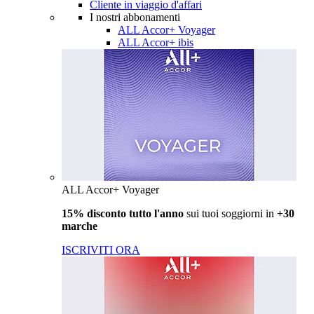
Cliente in viaggio d'affari
I nostri abbonamenti
ALL Accor+ Voyager
ALL Accor+ ibis
ALL Accor+ Voyager
15% disconto tutto l'anno
sui tuoi soggiorni in
+30
marche
ISCRIVITI ORA