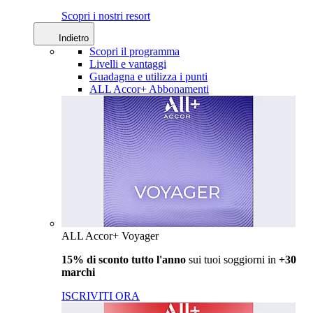
Scopri i nostri resort
Indietro
Scopri il programma
Livelli e vantaggi
Guadagna e utilizza i punti
ALL Accor+ Abbonamenti
ALL Accor+ Voyager
15% di sconto tutto l'anno
sui tuoi soggiorni in
+30
marchi
ISCRIVITI ORA