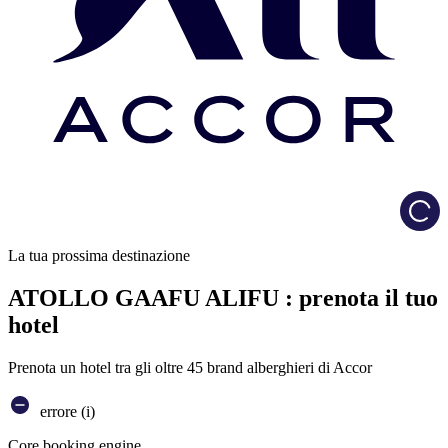
Load
La tua prossima destinazione
ATOLLO GAAFU ALIFU : prenota il tuo
hotel
Prenota un hotel tra gli oltre 45 brand alberghieri di Accor
errore (i)
Core booking engine