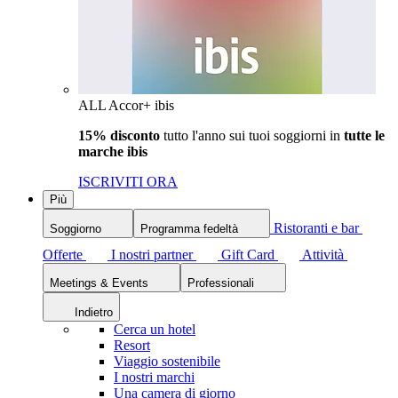
ALL Accor+ ibis
15% disconto
tutto l'anno sui tuoi soggiorni in
tutte le
marche ibis
ISCRIVITI ORA
Più
Ristoranti e bar
Soggiorno
Programma fedeltà
Offerte
I nostri partner
Gift Card
Attività
Meetings & Events
Professionali
Indietro
Cerca un hotel
Resort
Viaggio sostenibile
I nostri marchi
Una camera di giorno