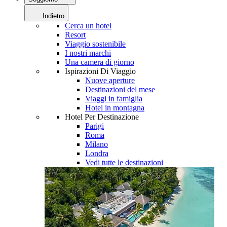
Indietro
Cerca un hotel
Resort
Viaggio sostenibile
I nostri marchi
Una camera di giorno
Ispirazioni Di Viaggio
Nuove aperture
Destinazioni del mese
Viaggi in famiglia
Hotel in montagna
Hotel Per Destinazione
Parigi
Roma
Milano
Londra
Vedi tutte le destinazioni