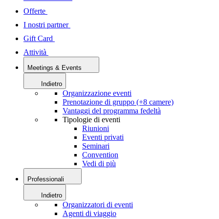
Offerte
I nostri partner
Gift Card
Attività
Meetings & Events
Indietro
Organizzazione eventi
Prenotazione di gruppo (+8 camere)
Vantaggi del programma fedeltà
Tipologie di eventi
Riunioni
Eventi privati
Seminari
Convention
Vedi di più
Professionali
Indietro
Organizzatori di eventi
Agenti di viaggio