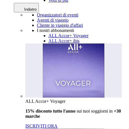
Vedi di più
Indietro
Organizzatori di eventi
Agenti di viaggio
Cliente in viaggio d'affari
I nostri abbonamenti
ALL Accor+ Voyager
ALL Accor+ ibis
ALL Accor+ Voyager
15% disconto tutto l'anno
sui tuoi soggiorni in
+30
marche
ISCRIVITI ORA