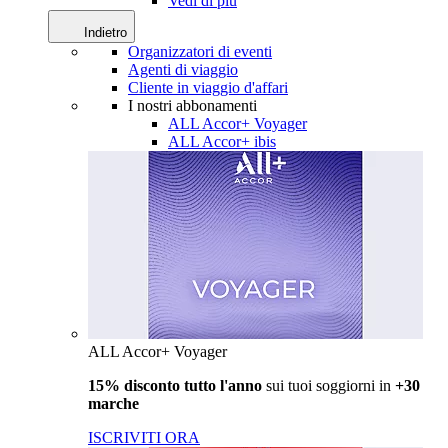
Vedi di più
Indietro
Organizzatori di eventi
Agenti di viaggio
Cliente in viaggio d'affari
I nostri abbonamenti
ALL Accor+ Voyager
ALL Accor+ ibis
ALL Accor+ Voyager
15% disconto tutto l'anno
sui tuoi soggiorni in
+30
marche
ISCRIVITI ORA