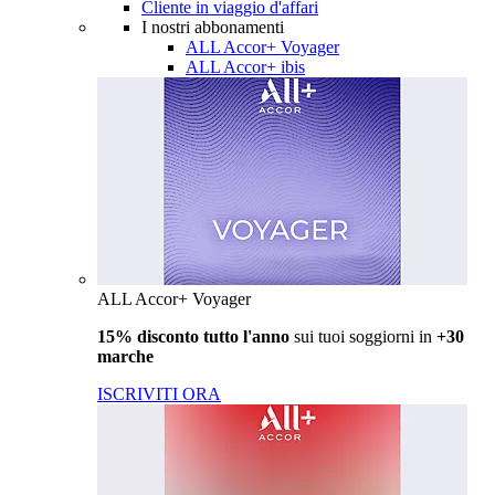
Cliente in viaggio d'affari
I nostri abbonamenti
ALL Accor+ Voyager
ALL Accor+ ibis
ALL Accor+ Voyager
15% disconto tutto l'anno
sui tuoi soggiorni in
+30
marche
ISCRIVITI ORA