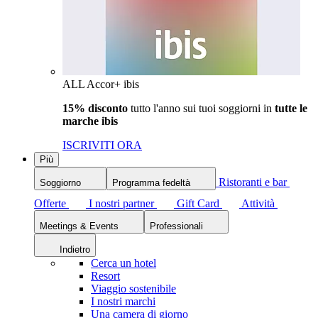
ALL Accor+ ibis
15% disconto
tutto l'anno sui tuoi soggiorni in
tutte le
marche ibis
ISCRIVITI ORA
Più
Ristoranti e bar
Soggiorno
Programma fedeltà
Offerte
I nostri partner
Gift Card
Attività
Meetings & Events
Professionali
Indietro
Cerca un hotel
Resort
Viaggio sostenibile
I nostri marchi
Una camera di giorno