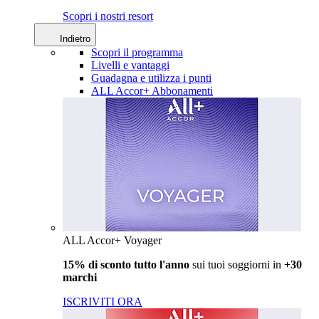
Scopri i nostri resort
Indietro
Scopri il programma
Livelli e vantaggi
Guadagna e utilizza i punti
ALL Accor+ Abbonamenti
ALL Accor+ Voyager
15% di sconto tutto l'anno
sui tuoi soggiorni in
+30
marchi
ISCRIVITI ORA