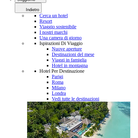
Indietro
Cerca un hotel
Resort
Viaggio sostenibile
I nostri marchi
Una camera di giorno
Ispirazioni Di Viaggio
Nuove aperture
Destinazioni del mese
Viaggi in famiglia
Hotel in montagna
Hotel Per Destinazione
Parigi
Roma
Milano
Londra
Vedi tutte le destinazioni