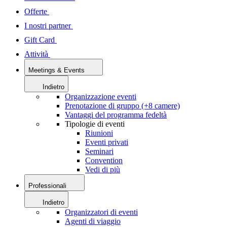
Offerte
I nostri partner
Gift Card
Attività
Meetings & Events
Indietro
Organizzazione eventi
Prenotazione di gruppo (+8 camere)
Vantaggi del programma fedeltà
Tipologie di eventi
Riunioni
Eventi privati
Seminari
Convention
Vedi di più
Professionali
Indietro
Organizzatori di eventi
Agenti di viaggio