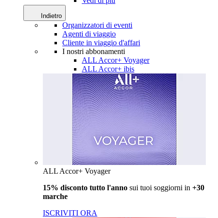
Vedi di più
Indietro
Organizzatori di eventi
Agenti di viaggio
Cliente in viaggio d'affari
I nostri abbonamenti
ALL Accor+ Voyager
ALL Accor+ ibis
ALL Accor+ Voyager
15% disconto tutto l'anno
sui tuoi soggiorni in
+30
marche
ISCRIVITI ORA