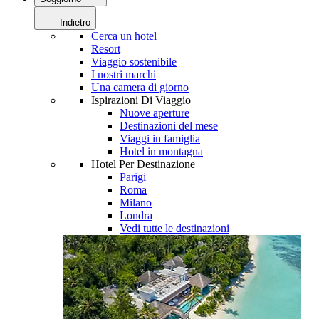
Indietro
Cerca un hotel
Resort
Viaggio sostenibile
I nostri marchi
Una camera di giorno
Ispirazioni Di Viaggio
Nuove aperture
Destinazioni del mese
Viaggi in famiglia
Hotel in montagna
Hotel Per Destinazione
Parigi
Roma
Milano
Londra
Vedi tutte le destinazioni