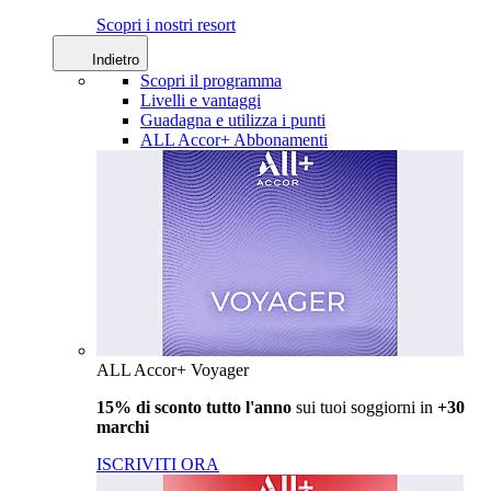
Scopri i nostri resort
Indietro
Scopri il programma
Livelli e vantaggi
Guadagna e utilizza i punti
ALL Accor+ Abbonamenti
ALL Accor+ Voyager
15% di sconto tutto l'anno
sui tuoi soggiorni in
+30
marchi
ISCRIVITI ORA