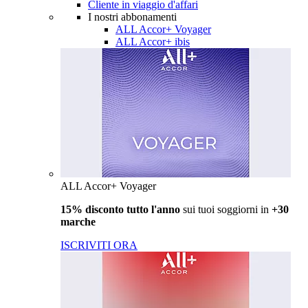
Cliente in viaggio d'affari
I nostri abbonamenti
ALL Accor+ Voyager
ALL Accor+ ibis
ALL Accor+ Voyager
15% disconto tutto l'anno
sui tuoi soggiorni in
+30
marche
ISCRIVITI ORA