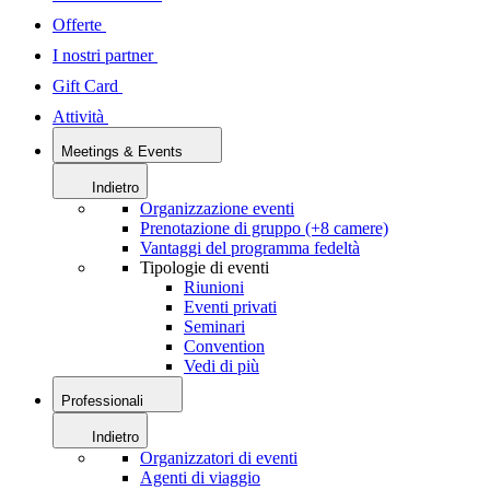
Offerte
I nostri partner
Gift Card
Attività
Meetings & Events
Indietro
Organizzazione eventi
Prenotazione di gruppo (+8 camere)
Vantaggi del programma fedeltà
Tipologie di eventi
Riunioni
Eventi privati
Seminari
Convention
Vedi di più
Professionali
Indietro
Organizzatori di eventi
Agenti di viaggio