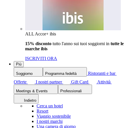
ALL Accor+ ibis
15% disconto
tutto l'anno sui tuoi soggiorni in
tutte le
marche ibis
ISCRIVITI ORA
Più
Ristoranti e bar
Soggiorno
Programma fedeltà
Offerte
I nostri partner
Gift Card
Attività
Meetings & Events
Professionali
Indietro
Cerca un hotel
Resort
Viaggio sostenibile
I nostri marchi
Una camera di giorno