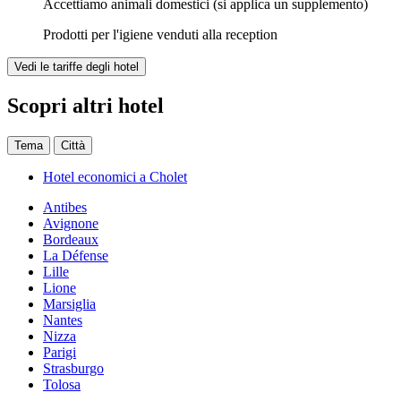
Accettiamo animali domestici (si applica un supplemento)
Prodotti per l'igiene venduti alla reception
Vedi le tariffe degli hotel
Scopri altri hotel
Tema
Città
Hotel economici a Cholet
Antibes
Avignone
Bordeaux
La Défense
Lille
Lione
Marsiglia
Nantes
Nizza
Parigi
Strasburgo
Tolosa