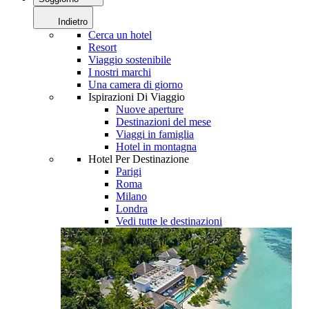
Indietro
Cerca un hotel
Resort
Viaggio sostenibile
I nostri marchi
Una camera di giorno
Ispirazioni Di Viaggio
Nuove aperture
Destinazioni del mese
Viaggi in famiglia
Hotel in montagna
Hotel Per Destinazione
Parigi
Roma
Milano
Londra
Vedi tutte le destinazioni