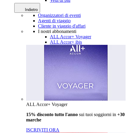
Vedi di più
Indietro
Organizzatori di eventi
Agenti di viaggio
Cliente in viaggio d'affari
I nostri abbonamenti
ALL Accor+ Voyager
ALL Accor+ ibis
ALL Accor+ Voyager
15% disconto tutto l'anno
sui tuoi soggiorni in
+30
marche
ISCRIVITI ORA