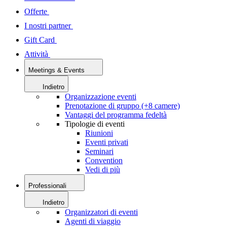
Offerte
I nostri partner
Gift Card
Attività
Meetings & Events
Indietro
Organizzazione eventi
Prenotazione di gruppo (+8 camere)
Vantaggi del programma fedeltà
Tipologie di eventi
Riunioni
Eventi privati
Seminari
Convention
Vedi di più
Professionali
Indietro
Organizzatori di eventi
Agenti di viaggio