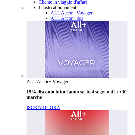
Cliente in viaggio d'affari
I nostri abbonamenti
ALL Accor+ Voyager
ALL Accor+ ibis
ALL Accor+ Voyager
15% disconto tutto l'anno
sui tuoi soggiorni in
+30
marche
ISCRIVITI ORA