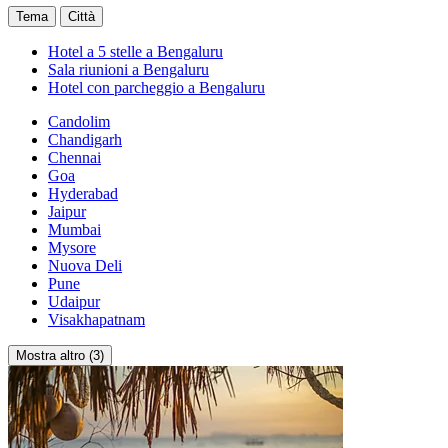
Tema
Città
Hotel a 5 stelle a Bengaluru
Sala riunioni a Bengaluru
Hotel con parcheggio a Bengaluru
Candolim
Chandigarh
Chennai
Goa
Hyderabad
Jaipur
Mumbai
Mysore
Nuova Deli
Pune
Udaipur
Visakhapatnam
Mostra altro (3)