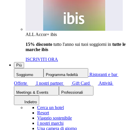
ALL Accor+ ibis
15% disconto
tutto l'anno sui tuoi soggiorni in
tutte le
marche ibis
ISCRIVITI ORA
Più
Ristoranti e bar
Soggiorno
Programma fedeltà
Offerte
I nostri partner
Gift Card
Attività
Meetings & Events
Professionali
Indietro
Cerca un hotel
Resort
Viaggio sostenibile
I nostri marchi
Una camera di giorno