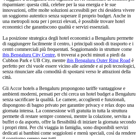
risparmiare: questa città, celebre per la sua energia e le sue
innovazioni, offre molte soluzioni accessibili per chi desidera vivere
un soggiorno autentico senza superare il proprio budget. Anche in
una metropoli nota per i prezzi elevati, è possibile trovare hotel
economici che garantiscono qualità e servizi essenziali.
La posizione strategica degli hotel economici a Bengaluru permette
di raggiungere facilmente il centro, i principali snodi di trasporto e i
centri commerciali più frequentati. Soggiornando in strutture come
ibis Bengaluru City Centre
, ti troverai a pochi minuti a piedi da
Cubbon Park e UB City, mentre
ibis Bengaluru Outer Ring Road
è
perfetto per chi vuole essere vicino alle aziende e ai poli tecnologici,
senza rinunciare alla comodità di spostarsi verso le attrazioni della
città.
Gli Accor hotels a Bengaluru propongono tariffe vantaggiose e
ambienti moderni, pensati per chi cerca un hotel budget a Bengaluru
senza sacrificare la qualità. Le camere, accoglienti e funzionali,
dispongono di bagno privato per garantire privacy e relax dopo una
giornata intensa. La connessione wifi gratuita in tutta la struttura
permette di restare sempre connessi, mentre la colazione, servita a
buffet o da asporto, offre la flessibilità di iniziare la giornata secondo
i propri ritmi. Per chi viaggia in famiglia, sono disponibili servizi
dedicati ai bambini come seggioloni e menù speciali, così da rendere
il soggiorno sereno per tutti.