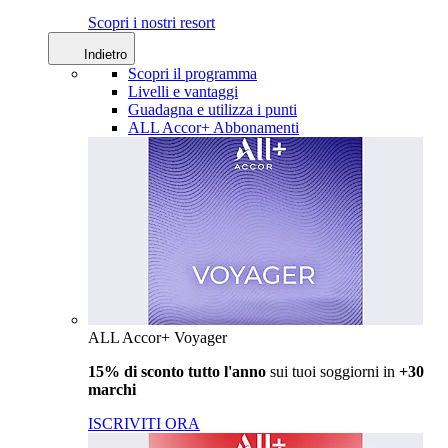
Scopri i nostri resort
Indietro
Scopri il programma
Livelli e vantaggi
Guadagna e utilizza i punti
ALL Accor+ Abbonamenti
ALL Accor+ Voyager
15% di sconto tutto l'anno
sui tuoi soggiorni in
+30
marchi
ISCRIVITI ORA