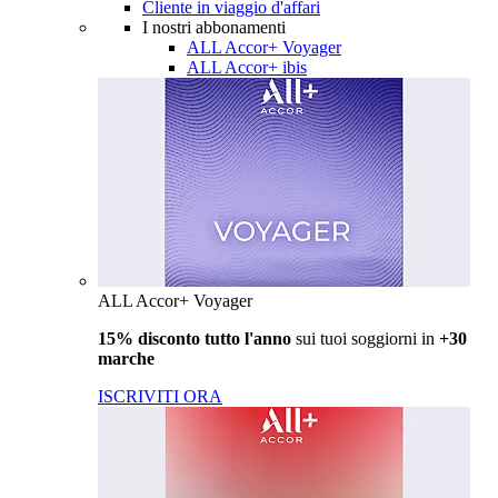
Cliente in viaggio d'affari
I nostri abbonamenti
ALL Accor+ Voyager
ALL Accor+ ibis
ALL Accor+ Voyager
15% disconto tutto l'anno
sui tuoi soggiorni in
+30
marche
ISCRIVITI ORA