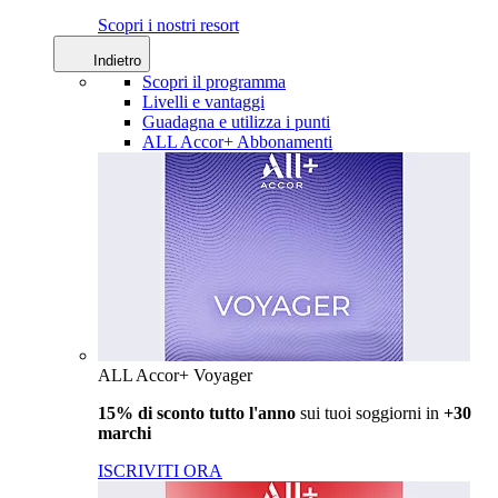
Scopri i nostri resort
Indietro
Scopri il programma
Livelli e vantaggi
Guadagna e utilizza i punti
ALL Accor+ Abbonamenti
ALL Accor+ Voyager
15% di sconto tutto l'anno
sui tuoi soggiorni in
+30
marchi
ISCRIVITI ORA