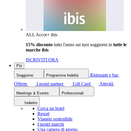
ALL Accor+ ibis
15% disconto
tutto l'anno sui tuoi soggiorni in
tutte le
marche ibis
ISCRIVITI ORA
Più
Ristoranti e bar
Soggiorno
Programma fedeltà
Offerte
I nostri partner
Gift Card
Attività
Meetings & Events
Professionali
Indietro
Cerca un hotel
Resort
Viaggio sostenibile
I nostri marchi
Una camera di giorno