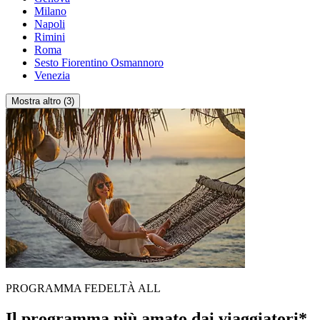
Milano
Napoli
Rimini
Roma
Sesto Fiorentino Osmannoro
Venezia
Mostra altro (3)
PROGRAMMA FEDELTÀ ALL
Il programma più amato dai viaggiatori*