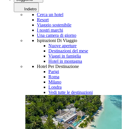
Indietro
Cerca un hotel
Resort
Viaggio sostenibile
I nostri marchi
Una camera di giorno
Ispirazioni Di Viaggio
Nuove aperture
Destinazioni del mese
Viaggi in famiglia
Hotel in montagna
Hotel Per Destinazione
Parigi
Roma
Milano
Londra
Vedi tutte le destinazioni