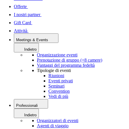
Offerte
I nostri partner
Gift Card
Attività
Meetings & Events
Indietro
Organizzazione eventi
Prenotazione di gruppo (+8 camere)
Vantaggi del programma fedeltà
Tipologie di eventi
Riunioni
Eventi privati
Seminari
Convention
Vedi di più
Professionali
Indietro
Organizzatori di eventi
Agenti di viaggio