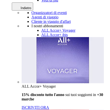
Vedi di più
Indietro
Organizzatori di eventi
Agenti di viaggio
Cliente in viaggio d'affari
I nostri abbonamenti
ALL Accor+ Voyager
ALL Accor+ ibis
ALL Accor+ Voyager
15% disconto tutto l'anno
sui tuoi soggiorni in
+30
marche
ISCRIVITI ORA