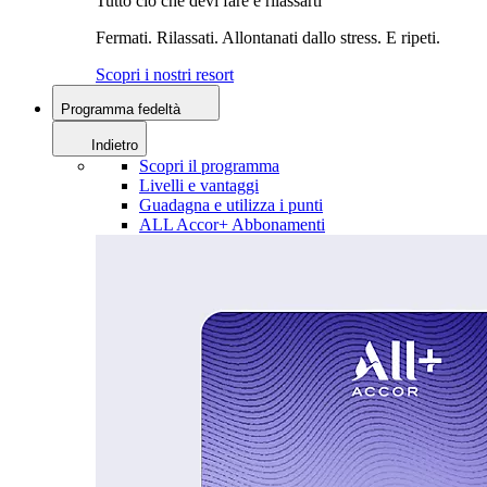
Tutto ciò che devi fare è rilassarti
Fermati. Rilassati. Allontanati dallo stress. E ripeti.
Scopri i nostri resort
Programma fedeltà
Indietro
Scopri il programma
Livelli e vantaggi
Guadagna e utilizza i punti
ALL Accor+ Abbonamenti