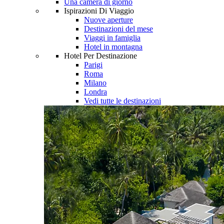
Una camera di giorno
Ispirazioni Di Viaggio
Nuove aperture
Destinazioni del mese
Viaggi in famiglia
Hotel in montagna
Hotel Per Destinazione
Parigi
Roma
Milano
Londra
Vedi tutte le destinazioni