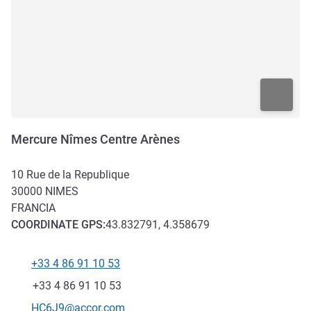
Mercure Nîmes Centre Arènes
10 Rue de la Republique
30000
NIMES
FRANCIA
COORDINATE
GPS
:
43.832791, 4.358679
+33 4 86 91 10 53
Telefono
Fax
+33 4 86 91 10 53
E-mail di contatto
HC6J9@accor.com