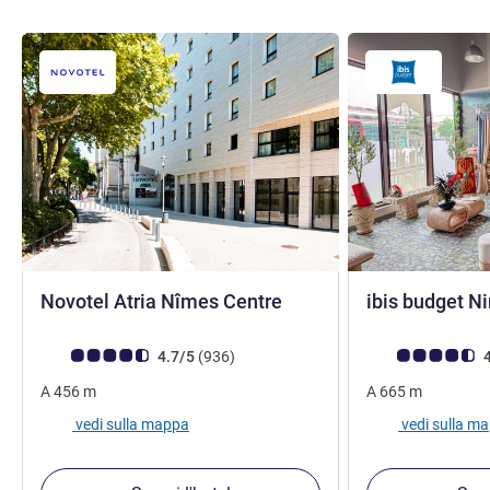
4 stelle
Novotel Atria Nîmes Centre
ibis budget N
Giudizio clienti (Valutazione ALL)
recensioni
Giudizio clienti (
4.7/5
(936
)
4
A
456
m
A
665
m
vedi sulla mappa
vedi sulla m