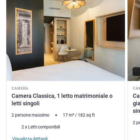
CAMERA
CA
Camera Classica, 1 letto matrimoniale o
Ca
letti singoli
gia
si
2 persone massimo
17
m²
/
182
sq ft
2 p
Biancheria da letto
2 x Letti componibili
Bia
Visualizza dettagli