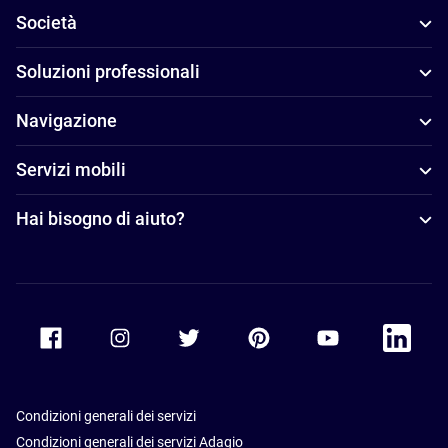
Società
Soluzioni professionali
Navigazione
Servizi mobili
Hai bisogno di aiuto?
Accor Facebook
Accor Instagram
Accor Twitter
Accor Pinterest
Accor Youtube
Accor Li
Condizioni generali dei servizi
Condizioni generali dei servizi Adagio