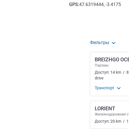
GPS
:
47.6319444, -3.4175
Доступ и транспорт
Фильтры
BREIZHGO OC
Паромы
Доступ:
14
km
/
8
drive
Транспорт
LORIENT
Железнодорожная с
Доступ:
20
km
/
1