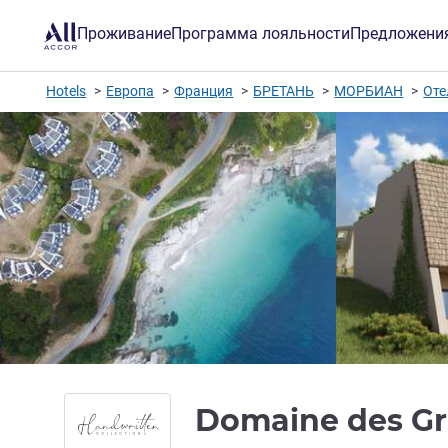
Проживание
Программа лояльности
Предложени
Hotels
Европа
Франция
БРЕТАНЬ
МОРБИАН
Оте
Domaine des Gra