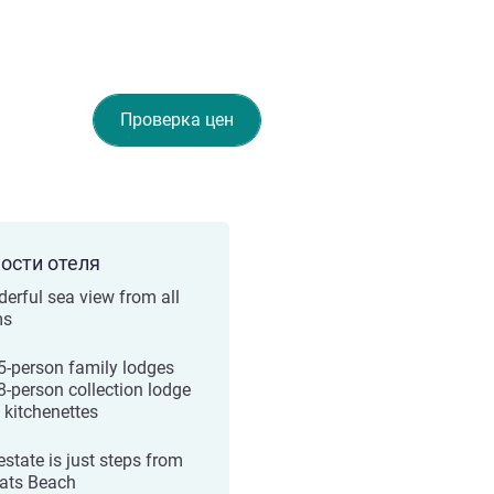
Проверка цен
ости отеля
erful sea view from all
ms
5-person family lodges
8-person collection lodge
 kitchenettes
estate is just steps from
ats Beach