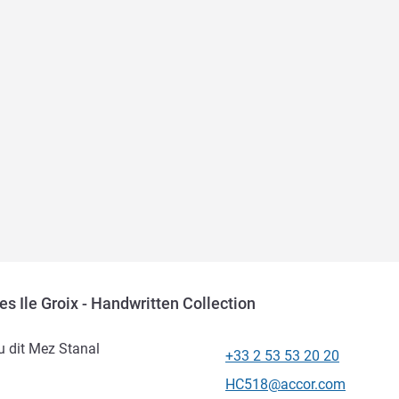
 Ile Groix - Handwritten Collection
u dit Mez Stanal
+33 2 53 53 20 20
Телефон
Контактный адрес электр
HC518@accor.com