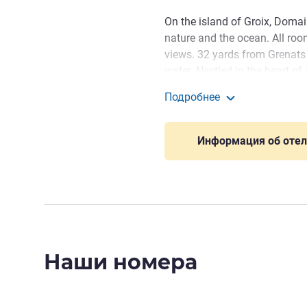
On the island of Groix, Doma
nature and the ocean. All roo
views. 32 yards from Grenats
water. Nestled in the heart of
calm and a chance to disconn
Подробнее
comfort and independence for 
Domaine des Grands Sabl
Île de Groix off the Lorient c
Информация об оте
fine sandy beaches, cliffs, coa
hiking, cycling and discoveri
Dear guests, we are delight
ocean, in the heart of the isl
nature, comfort, well-being a
you a relaxing and unforgetta
Наши номера
M. Sylvain DELANCHY Упра