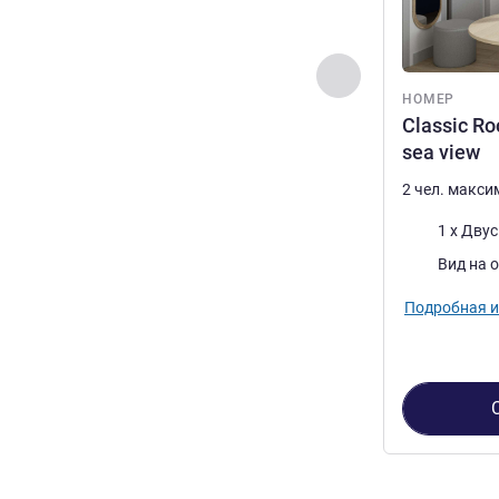
Назад - Номер
НОМЕР
Classic Ro
sea view
2 чел. макс
Постель
1 x Дву
Виды:
Вид на 
Подробная 
Страница
1
из