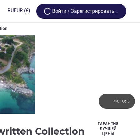
Loading...
RU
EUR
(€)
Bойти / Зарегистрироваться
tion
ФОТО: 6
ГАРАНТИЯ
ritten Collection
ЛУЧШЕЙ
ЦЕНЫ