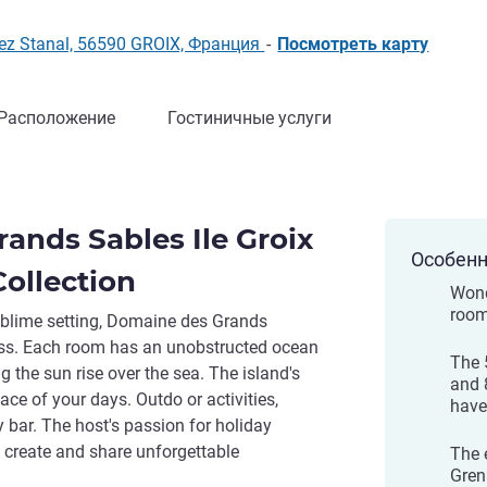
 Mez Stanal, 56590 GROIX, Франция
-
Посмотреть карту
Расположение
Гостиничные услуги
ands Sables Ile Groix
Особенн
Collection
Wond
roo
sublime setting, Domaine des Grands
ess. Each room has an unobstructed ocean
The 
 the sun rise over the sea. The island's
and 
ce of your days. Outdo or activities,
have
y bar. The host's passion for holiday
 create and share unforgettable
The 
Gren