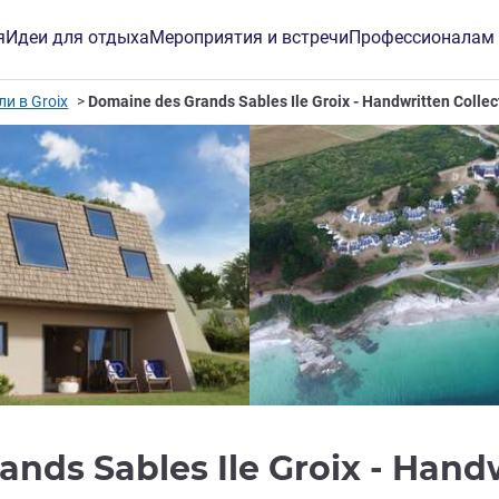
я
Идеи для отдыха
Мероприятия и встречи
Профессионалам
ли в Groix
Domaine des Grands Sables Ile Groix - Handwritten Collec
nds Sables Ile Groix - Handw