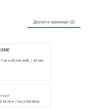
Доступ и транспорт (2)
EANE
.7
mi
45
min
walk
/
45
min
танция
2.43
mi
1
hrs
2
min
drive