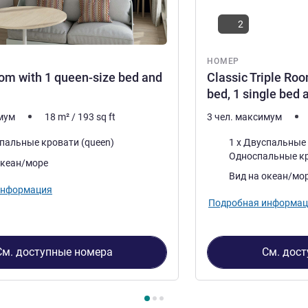
2
НОМЕР
om with 1 queen-size bed and
Classic Triple Ro
bed, 1 single bed 
имум
18
m²
/
193
sq ft
3 чел. максимум
Постель
спальные кровати (queen)
1 x Двуспальные кр
Односпальные к
океан/море
Виды:
Вид на океан/мо
информация
Подробная информац
См. доступные номера
См. дос
3
, Номер 1 : Classic Room with 1 queen-size bed and sea view , 