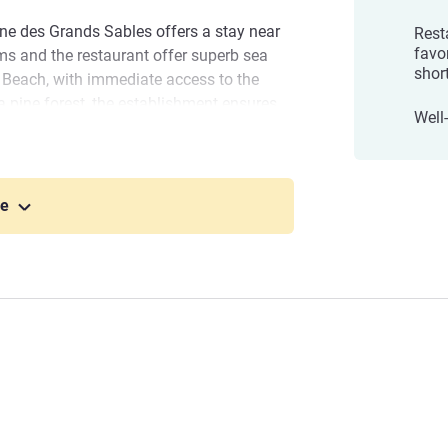
ine des Grands Sables offers a stay near
Rest
favo
ms and the restaurant offer superb sea
shor
 Beach, with immediate access to the
 a pine forest, the establishment ensures
Well
ect. The lodges with kitchenettes provide
a perfect stay in Brittany.
es Ile Groix - Handwritten Collection
oast is an unspoilt Breton island, known for
ле
stal paths and a pretty village. Ideal for
ng unique natural heritage
ed to welcome you to our hotel facing the
and of Groix. Surrounded by unspoilt
nd local produce, our entire team wishes
ble stay.
вление отелем