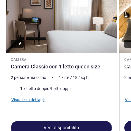
6
CAMERA
CA
Camera Classic con 1 letto queen size
Ca
2 persone massimo
17
m²
/
182
sq ft
2 p
Biancheria da letto
Bia
1 x Letto doppio/Letti doppi
Visualizza dettagli
Vis
Vedi disponibilità