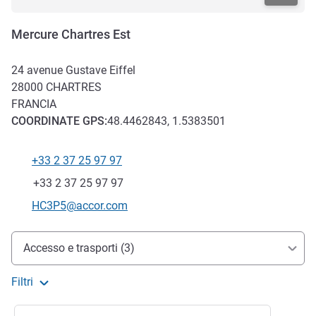
Mercure Chartres Est
24 avenue Gustave Eiffel
28000
CHARTRES
FRANCIA
COORDINATE
GPS
:
48.4462843, 1.5383501
+33 2 37 25 97 97
Telefono
Fax
+33 2 37 25 97 97
E-mail di contatto
HC3P5@accor.com
Accesso e trasporti
Accesso e trasporti (3)
Filtri