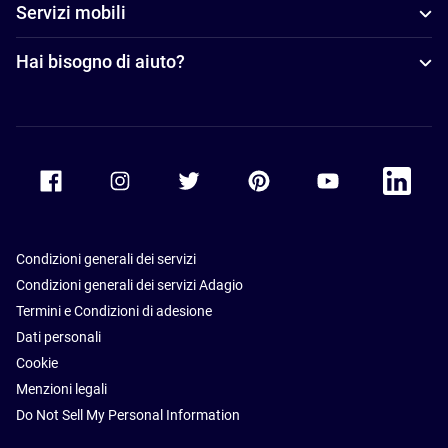
Servizi mobili
Hai bisogno di aiuto?
Accor Facebook
Accor Instagram
Accor Twitter
Accor Pinterest
Accor Youtube
Accor Li
Condizioni generali dei servizi
Condizioni generali dei servizi Adagio
Termini e Condizioni di adesione
Dati personali
Cookie
Menzioni legali
Do Not Sell My Personal Information