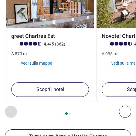
2 stelle
greet Chartres Est
Novotel Char
Giudizio clienti (Valutazione ALL)
recensioni
Giudizio clienti (
4.4/5
(362
)
4
A
870
m
A
935
m
vedi sulla mappa
vedi sulla m
Scopri l'hotel
Scop
Pagina
1
di
2
, Nostre ulteriori strutture nelle vicinanze 1 :, Nost
Precedente - Nostre ulteriori strutture nelle vicinanze
Succ