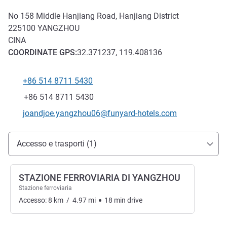
No 158 Middle Hanjiang Road, Hanjiang District
225100
YANGZHOU
CINA
COORDINATE
GPS
:
32.371237, 119.408136
+86 514 8711 5430
Telefono
Fax
+86 514 8711 5430
E-mail di contatto
joandjoe.yangzhou06@funyard-hotels.com
Accesso e trasporti
Accesso e trasporti (1)
STAZIONE FERROVIARIA DI YANGZHOU
Stazione ferroviaria
Accesso:
8
km
/
4.97
mi
18
min
drive