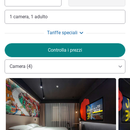
1 camera, 1 adulto
Tariffe speciali
Controlla i prezzi
Camera (4)
Visualizza dettagli
Visual