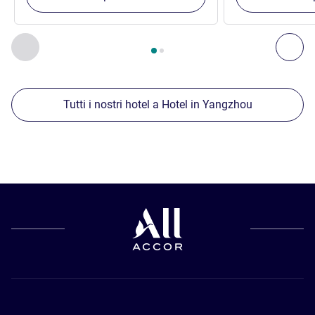
Pagina
1
di
2
, Nostre ulteriori strutture nelle vicinanze 1 :, Nost
Precedente - Nostre ulteriori strutture nelle vicinanze
Succ
Tutti i nostri hotel a Hotel in Yangzhou