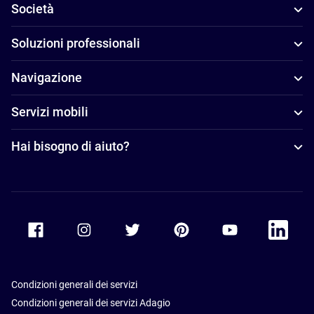
Società
Soluzioni professionali
Navigazione
Servizi mobili
Hai bisogno di aiuto?
Accor Facebook
Accor Instagram
Accor Twitter
Accor Pinterest
Accor Youtube
Accor Li
Condizioni generali dei servizi
Condizioni generali dei servizi Adagio