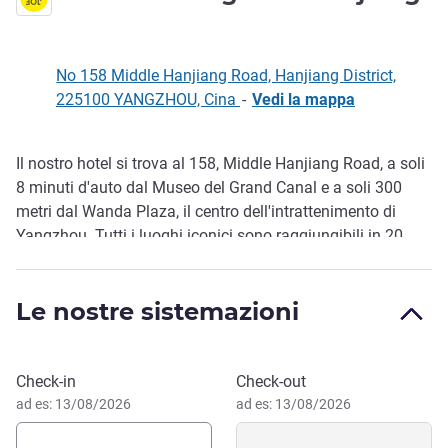
No 158 Middle Hanjiang Road, Hanjiang District,
225100 YANGZHOU, Cina
-
Vedi la mappa
Il nostro hotel si trova al 158, Middle Hanjiang Road, a soli
Descrizione
8 minuti d'auto dal Museo del Grand Canal e a soli 300
metri dal Wanda Plaza, il centro dell'intrattenimento di
Yangzhou. Tutti i luoghi iconici sono raggiungibili in 20
minuti d'auto. L'università di Yangzhou è a 2 km di
distanza. Abbiamo tutto ciò di cui avete bisogno sotto lo
Le nostre sistemazioni
stesso tetto: caffè, birra artigianale, un campo da basket e
perfino un parrucchiere. Che siate un vicino o un ospite,
venite e unitevi al divertimento.
Prenota questo hotel
Check-in
Check-out
ad es: 13/08/2026
ad es: 13/08/2026