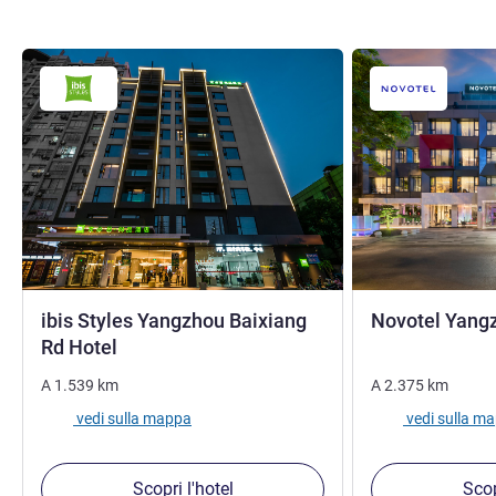
ibis Styles Yangzhou Baixiang
Novotel Yangz
1 stella
Rd Hotel
A
1.539
km
A
2.375
km
vedi sulla mappa
vedi sulla m
Scopri l'hotel
Scop