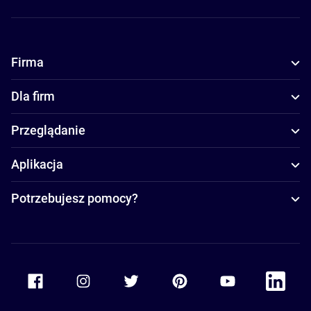
Firma
Dla firm
Przeglądanie
Aplikacja
Potrzebujesz pomocy?
Accor Facebook
Accor Instagram
Accor Twitter
Accor Pinterest
Accor Youtube
Accor Li