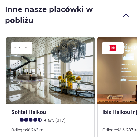
Inne nasze placówki w
pobliżu
Sofitel Haikou
Ibis Haikou In
Ocena klientów (Ocena ALL)
Liczba opinii
4.6/5
(317
)
Odległość
263
m
Odległość
6.287