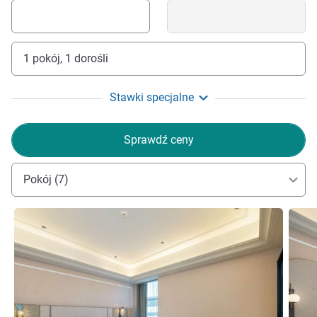
1 pokój, 1 dorośli
Stawki specjalne
Sprawdź ceny
Pokój (7)
Pokaż szczegóły
Pokaż