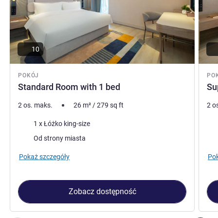
10
POKÓJ
PO
Standard Room with 1 bed
Su
2 os. maks.
26
m²
/
279
sq ft
2 o
Pościel
Poś
1 x Łóżko king-size
Widoki:
Wid
Od strony miasta
Pokaż szczegóły
Pok
Zobacz dostępność