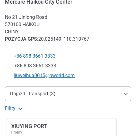
Mercure Haikou City Center
No 21 Jinlong Road
570100
HAIKOU
CHINY
POZYCJA
GPS
:
20.025149, 110.310767
+86 898 3661 3333
Telefon
Faks
+86 898 3661 3333
Kontaktowy adres e-mail
liuweihua0015@hworld.com
Dojazd i transport
Dojazd i transport (3)
Filtry
XIUYING PORT
Promy