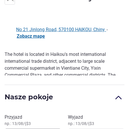
No 21 Jinlong Road, 570100 HAIKOU, Chiny
-
Zobacz mapę
The hotel is located in Haikou's most international
Opis
international trade district, adjacent to large scale
commercial supermarket in Vientiane City, Yixin
Commercial Plaza, and other commercial districts. The
hotel has 173 smart rooms. Equipped with a Chin ese and
Western buffet breakfast room, lobby bar, gym, laundry
Nasze pokoje
room, conference room and other facilities, the hotel
provides guests with an elegant and comfortable
accommodation experience with its unique French style.
Zarezerwuj ten hotel
Przyjazd
Wyjazd
np.: 13/08/{$3
np.: 13/08/{$3