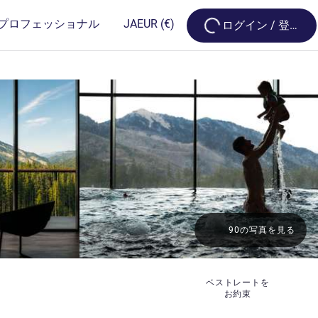
Loading...
プロフェッショナル
JA
EUR
(€)
ログイン / 登録
90の写真を見る
ベストレートを
お約束