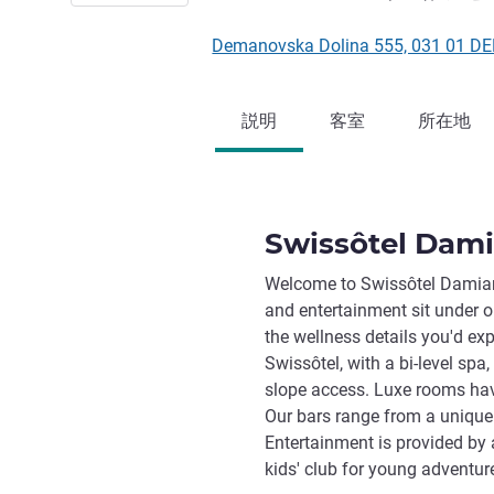
Demanovska Dolina 555, 031 0
説明
客室
所在地
Swissôtel Dam
Welcome to Swissôtel Damian
and entertainment sit under o
the wellness details you'd exp
Swissôtel, with a bi-level spa
slope access. Luxe rooms hav
Our bars range from a unique 
Entertainment is provided by 
kids' club for young adventur