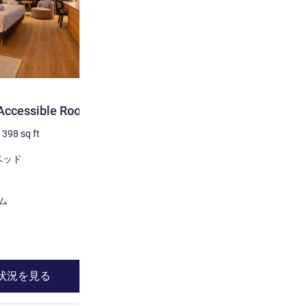
Accessible Room
/
398
sq ft
ベッド
ム
状況を見る