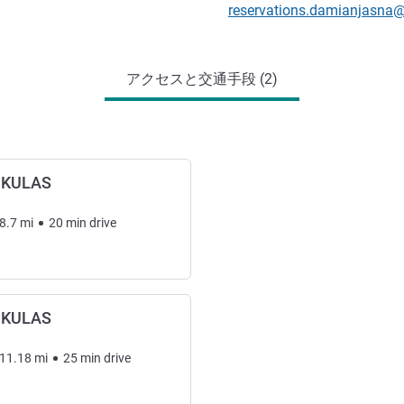
Eメール
reservations.damianjasna
アクセスと交通手段 (2)
IKULAS
8.7
mi
20
min
drive
IKULAS
11.18
mi
25
min
drive