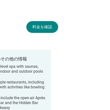
料金を確認
のその他の情報
level spa with saunas,
indoor and outdoor pools
iple restaurants, including
ith activities like bowling
 include the open-air Après
Bar and the Hidden Bar
keasy