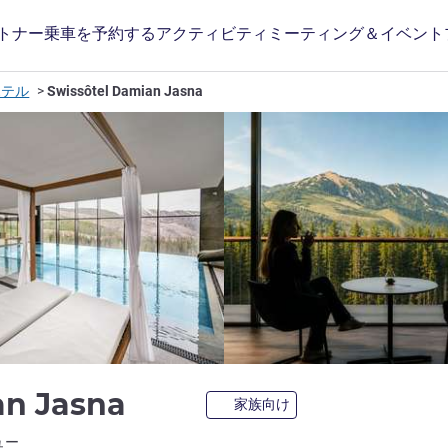
トナー
乗車を予約する
アクティビティ
ミーティング＆イベント
のホテル
Swissôtel Damian Jasna
5 つ星
an Jasna
家族向け
ホテルズ)
ュー