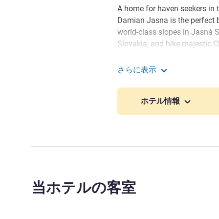
A home for haven seekers in 
Damian Jasna is the perfect b
world-class slopes in Jasná Ski
Slovakia, and hike majestic
nature at its finest at the De
on scenic Liptovská Mara rese
さらに表示
boating. At Tatralandia water 
Swissôtel Damian Jasn
thermal pools and water slide
ホテル情報
You can take a train from Bra
minutes' drive from our hotel.
E50 highway to take you acro
Airport can be reached by car
We think of our luxury hotel
you're seeking winter sports, 
当ホテルの客室
wellness is a priority through
restaurants to our world-clas
Mr Patrik KRIVAK ホテル経