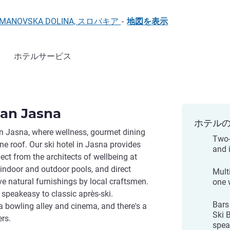
1 DEMANOVSKA DOLINA, スロバキア
-
地図を表示
ホテルサービス
ian Jasna
ホテル
 Jasna, where wellness, gourmet dining
Two-
ne roof. Our ski hotel in Jasna provides
and 
ect from the architects of wellbeing at
, indoor and outdoor pools, and direct
Mult
e natural furnishings by local craftsmen.
one w
speakeasy to classic après-ski.
Bars
a bowling alley and cinema, and there's a
Ski 
ers.
spea