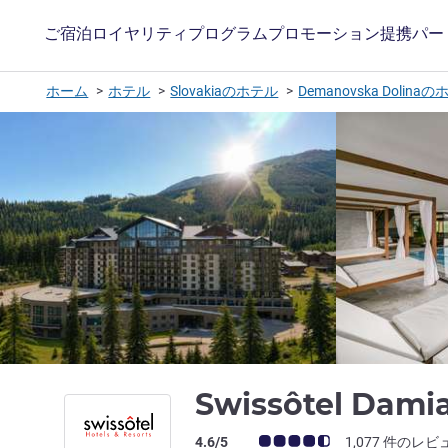
ご宿泊
ロイヤリティプログラム
プロモーション
提携パー
ホーム
ホテル
Slovakiaのホテル
Demanovska Dolina
Swissôtel Dami
お客さまの声 (確認済みレビュー アコー
4.6/5
1,077 件のレビ