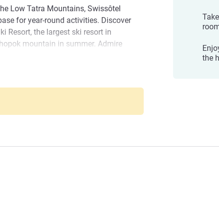
the Low Tatra Mountains, Swissôtel
Take
ase for year-round activities. Discover
room
 Resort, the largest ski resort in
 Chopok mountain in summer. Admire
Enjo
mänovská Cave of Liberty, and get active
the h
rvoir with water sports, fishing and
park, the largest in Slovakia, enjoy
a
s.
tislava to Liptovský Mikulás, twenty
 Also within twenty minutes, get on the
ss Slovakia east or west. PopradTatry
 in under an hour.
 in Slovakia as a haven for all, whether
hiking or high-end corporate retreats. Your
out your stay, from local ingredients in our
s spa.
営