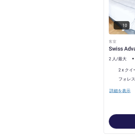
10
客室
Swiss Adv
2 人/最大
寝具
2 x 
ビュー:
フォレ
詳細を表示