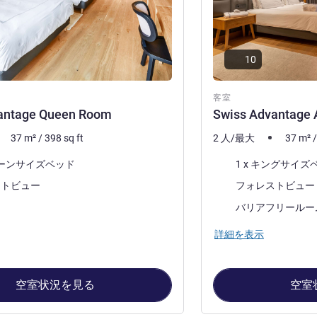
10
客室
antage Queen Room
Swiss Advantage 
37
m²
/
398
sq ft
2 人/最大
37
m²
寝具
クイーンサイズベッド
1 x キングサイズ
ビュー:
ストビュー
フォレストビュー
バリアフリールー
詳細を表示
空室状況を見る
空室