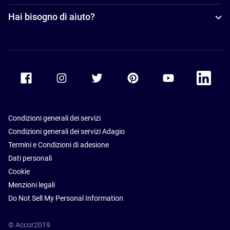
Hai bisogno di aiuto?
Accor Facebook
Accor Instagram
Accor Twitter
Accor Pinterest
Accor Youtube
Accor Li
Condizioni generali dei servizi
Condizioni generali dei servizi Adagio
Termini e Condizioni di adesione
Dati personali
Cookie
Menzioni legali
Do Not Sell My Personal Information
© Accor2019