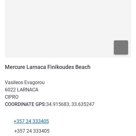
Mercure Larnaca Finikoudes Beach
Vasileos Evagorou
6022
LARNACA
CIPRO
COORDINATE
GPS
:
34.915683, 33.635247
+357 24 333405
Telefono
Fax
+357 24 333405