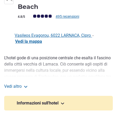
3 stelle
Beach
Giudizio clienti (Valutazione ALL)
495 recensioni
4.8/5
Vasileos Evagorou, 6022 LARNACA, Cipro
-
Vedi la mappa
L'hotel gode di una posizione centrale che esalta il fascino
Descrizione
della città vecchia di Larnaca. Ciò consente agli ospiti di
immergersi nella cultura locale, pur essendo vicino alla
vivace spiaggia di Finikoudes, per un perfetto equilibrio tra
tradizione e modernità con 42 camere. L'hotel è dotato di
Vedi altro
un bar con piscina sul tetto che offre una vista mozzafiato
Mercure Larnaca Finikoudes Beach
dello skyline di Larnaca. Questo spazio serve come area
rilassante e piacevole dove distendersi, sia di giorno che di
Informazioni sull'hotel
sera.