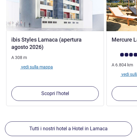
ibis Styles Larnaca (apertura
Mercure L
2 stelle
agosto 2026)
Giudizio clie
A
308
m
A
6.804
km
vedi sulla mappa
vedi su
Scopri l'hotel
Tutti i nostri hotel a Hotel in Larnaca