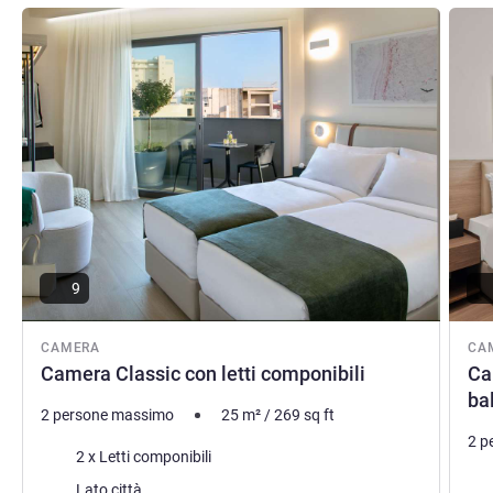
Visualizza dettagli
Visual
9
CAMERA
CA
Camera Classic con letti componibili
Ca
ba
2 persone massimo
25
m²
/
269
sq ft
2 p
Biancheria da letto
2 x Letti componibili
Bia
Vista:
Lato città