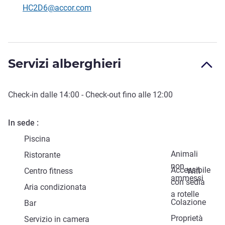
E-mail di contatto
HC2D6@accor.com
Servizi alberghieri
Check-in
dalle
14:00
-
Check-out
fino alle
12:00
In sede
Piscina
Animali
Ristorante
non
Accessibile
Centro fitness
Wifi
ammessi
con sedia
Aria condizionata
a rotelle
Colazione
Bar
Proprietà
Servizio in camera