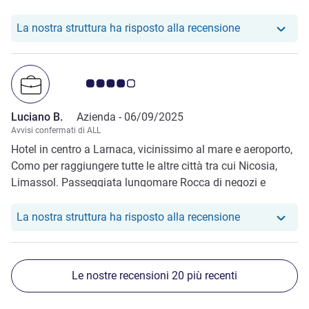
disponibile a soddisfare diverse esigenze.
Il nostro hote
La nostra struttura ha risposto alla recensione
Giudizio clienti 4.0/5
Luciano B.
Azienda -
06/09/2025
Avvisi confermati di ALL
Hotel in centro a Larnaca, vicinissimo al mare e aeroporto,
Como per raggiungere tutte le altre città tra cui Nicosia,
Limassol. Passeggiata lungomare Rocca di negozi e
ristoranti, Marina club con attracco barche a 5 minuti a
piedi.
Il nostro hote
La nostra struttura ha risposto alla recensione
Le nostre recensioni 20 più recenti