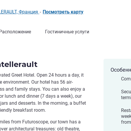
LLERAULT, Франция
-
Посмотреть карту
Расположение
Гостиничные услуги
tellerault
Особенн
ated Greet Hotel. Open 24 hours a day, it
Comp
 environment. Our hotel has 56 air-
ss and family stays. You can also enjoy a
Secur
or lunch and dinner (7 days a week), our
term
rs and desserts. In the morning, a buffet
riendly breakfast room.
Rest
week
 miles from Futuroscope, our town has a
from
ver architectural treasures: old theatre,