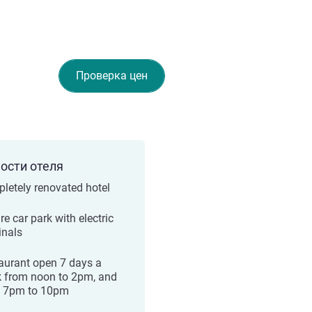
Проверка цен
ости отеля
letely renovated hotel
e car park with electric
inals
aurant open 7 days a
 from noon to 2pm, and
 7pm to 10pm