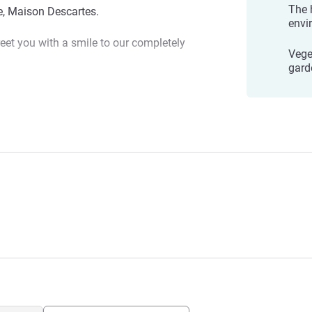
The 
e, Maison Descartes.
envi
reet you with a smile to our completely
Vege
gard
 отелем
t