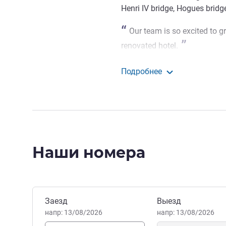
Henri IV bridge, Hogues bridg
Our team is so excited to g
renovated hotel.
Julie SANTANA Управление
Подробнее
greet Hotel Chatelleraul
Наши номера
Забронировать этот отель
Заезд
Выезд
напр: 13/08/2026
напр: 13/08/2026