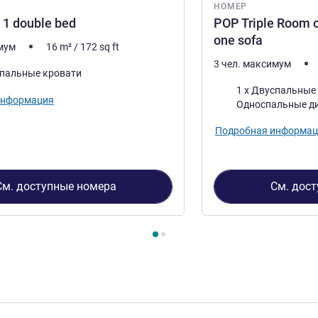
НОМЕР
1 double bed
POP Triple Room 
one sofa
имум
16
m²
/
172
sq ft
3 чел. максимум
спальные кровати
Постель
1 x Двуспальные кр
информация
Односпальные д
Подробная информац
См. доступные номера
См. дос
2
, Номер 1 : POP Room 1 double bed , Номер 2 : POP Triple Ro