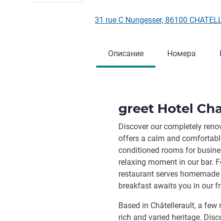
31 rue C Nungesser, 86100 CHATE
Описание
Номера
greet Hotel Cha
Discover our completely renov
offers a calm and comfortable
conditioned rooms for busine
relaxing moment in our bar. F
restaurant serves homemade ja
breakfast awaits you in our f
Based in Châtellerault, a few
rich and varied heritage. Disco