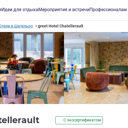
я
Идеи для отдыха
Мероприятия и встречи
Профессионалам
Отели в Шательро
greet Hotel Chatellerault
3 звезды
tellerault
С экосертификатом