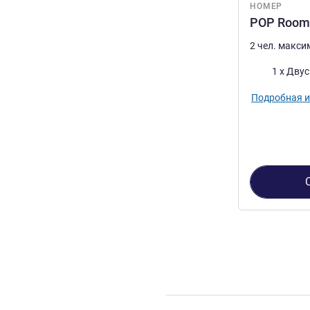
НОМЕР
POP Room 
2 чел. макс
Постель
1 x Дву
Подробная 
Страница
1
из