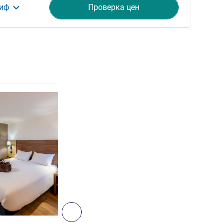
риф
Проверка цен
ия
Подробная информация
2
Далее - Номер