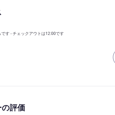
ス
らです - チェックアウトは
12:00
です
ーの評価