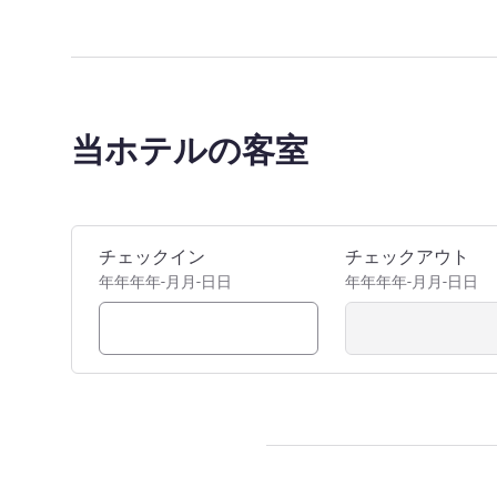
当ホテルの客室
このホテルを予約
チェックイン
チェックアウト
年年年年-月月-日日
年年年年-月月-日日