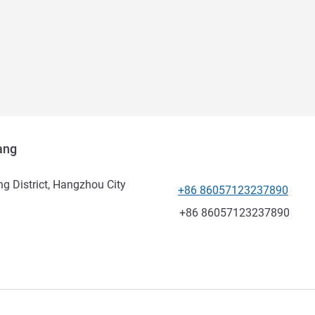
ang
g District, Hangzhou City
+86 86057123237890
電話番号
ファックス
+86 86057123237890