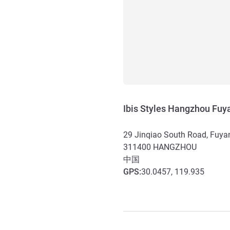
Ibis Styles Hangzhou Fuy
29 Jinqiao South Road, Fuyan
311400
HANGZHOU
中国
GPS
:
30.0457, 119.935