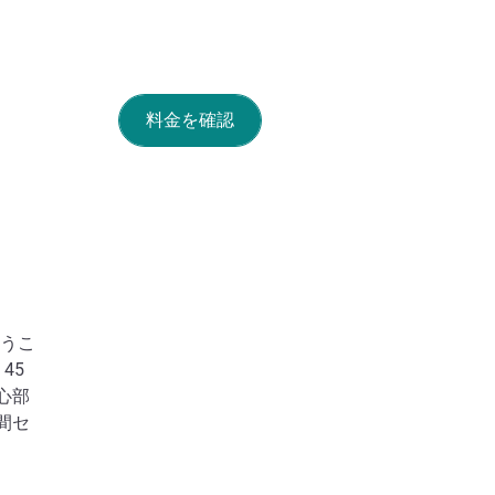
料金を確認
ようこ
45
心部
時間セ