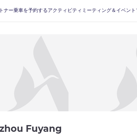
トナー
乗車を予約する
アクティビティ
ミーティング＆イベント
3 つ星
ngzhou Fuyang