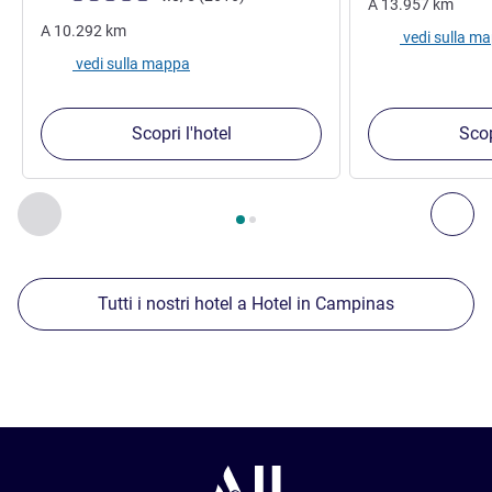
A
13.957
km
A
10.292
km
vedi sulla m
vedi sulla mappa
Scopri l'hotel
Scop
Pagina
1
di
2
, Nostre ulteriori strutture nelle vicinanze 1 :, Nost
Precedente - Nostre ulteriori strutture nelle vicinanze
Succ
Tutti i nostri hotel a Hotel in Campinas