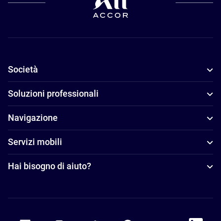
Società
Soluzioni professionali
Navigazione
Servizi mobili
Hai bisogno di aiuto?
Accor Facebook
Accor Instagram
Accor Twitter
Accor Pinterest
Accor Youtube
Accor Li