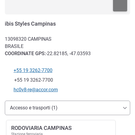
ibis Styles Campinas
13098320
CAMPINAS
BRASILE
COORDINATE
GPS
:
-22.82185, -47.03593
+55 19 3262-7700
Telefono
Fax
+55 19 3262-7700
E-mail di contatto
hc0v8-re@accor.com
Accesso e trasporti
Accesso e trasporti (1)
RODOVIARIA CAMPINAS
Stazione ferroviaria