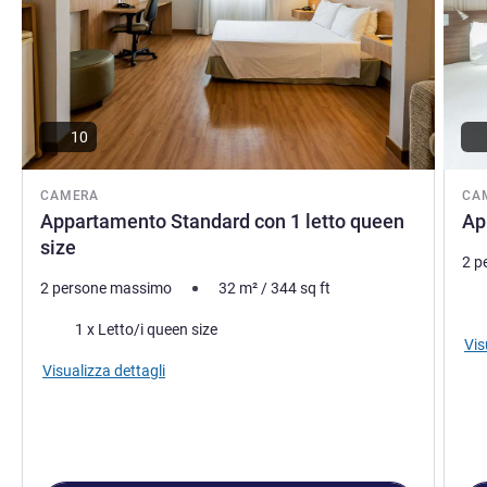
10
CAMERA
CA
Appartamento Standard con 1 letto queen
Ap
size
2 p
2 persone massimo
32
m²
/
344
sq ft
Bia
Biancheria da letto
1 x Letto/i queen size
Vis
Visualizza dettagli