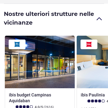
Nostre ulteriori strutture nelle
vicinanze
3
ibis budget Campinas
ibis Paulinia
2 stelle
Aquidaban
Giudizio clienti (
4
Giudizio clienti (Valutazione ALL)
recensioni
4.0/5
(2616
)