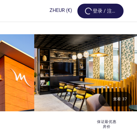
Loading...
ZH
EUR
(€)
登录 / 注册
查看 37
保证最优惠
房价