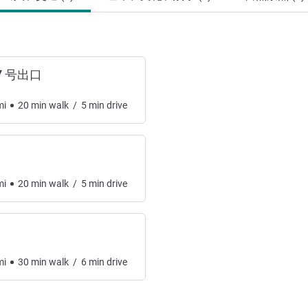
7 号出口
mi
20
min
walk
/
5
min
drive
mi
20
min
walk
/
5
min
drive
mi
30
min
walk
/
6
min
drive