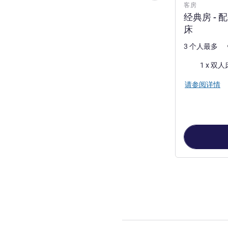
客房
经典房 - 
床
3 个人最多
床上用品
请参阅详情
第
1
页，共
2
页