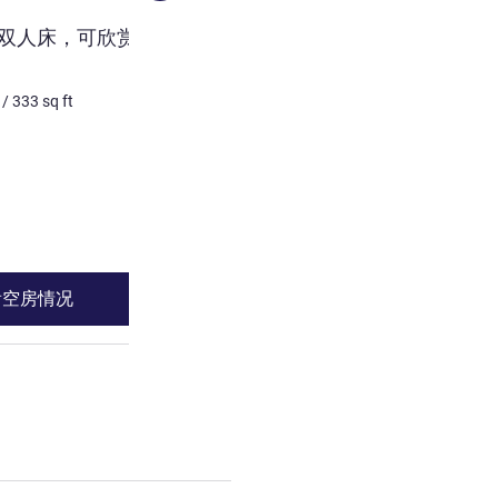
客房
张双人床，可欣赏泳池景
家庭房 - 1张双人床和1
厨房
/
333
sq ft
4 个人最多
32
m²
/
344
sq 
床上用品
1 x 双人床 和 1 x 双人沙发床
请参阅详情
看空房情况
查看空房情
 2 : 尊享房，配备 1 张双人床，可欣赏泳池景观