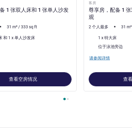
客房
配备 1 张双人床和 1 张单人沙发
尊享房，配备 1 
观
31
m²
/
333
sq ft
2 个人最多
31
m²
床上用品
1 x 双人床 和 1 x 单人沙发床
1 x 特大床
景色:
位于泳池旁边
请参阅详情
查看空房情况
查
, 客房 1 : 经典房 - 配备 1 张双人床和 1 张单人沙发床 , 客房