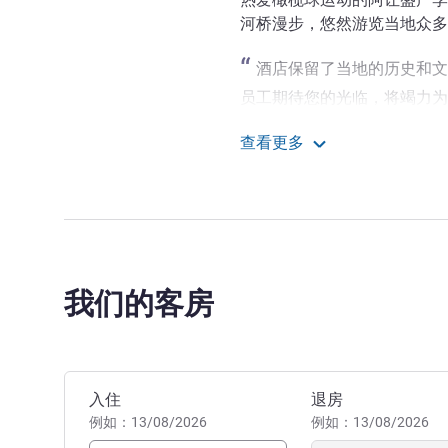
河桥漫步，悠然游览当地众多
酒店保留了当地的历史和文
员工期待您的光临，将竭力为
David NIZAN 酒店管理
查看更多
阿让中心美居酒店
我们的客房
预订此酒店
入住
退房
例如：13/08/2026
例如：13/08/2026