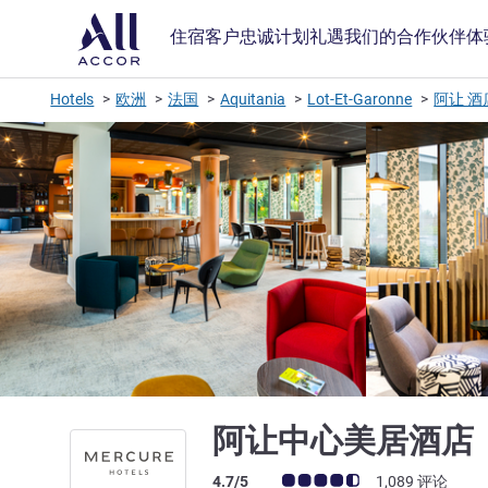
住宿
客户忠诚计划
礼遇
我们的合作伙伴
体
Hotels
欧洲
法国
Aquitania
Lot-Et-Garonne
阿让 酒
阿让中心美居酒店
客户意见评级 (ALL 评级)
4.7/5
1,089 评论