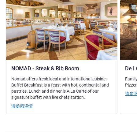
NOMAD - Steak & Rib Room
De L
Nomad offers fresh local and international cuisine.
Family
Buffet Breakfast is a feast with hot, continental and
Pizzer
pastries. Lunch and dinner is A La Carte of our
请参
signature buffet with live chefs station.
请参阅详情