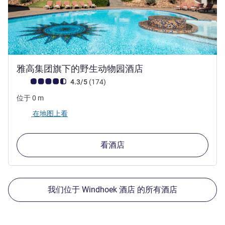
5 星
雅高集团旗下的野生动物园酒店
客户意见评级 (ALL 评级)
评论
4.3/5
(174
)
位于
0
m
在地图上看
看酒店
我们位于 Windhoek 酒店 的所有酒店