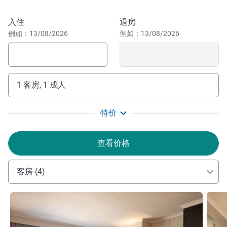
of Namibia, and the bustling Namibia Craft Centre. Nature
enthusiasts can visit the Avis Dam Nature Reserve.
预订此酒店
入住
退房
Adjacent to Mercure Hotel is the Windhoek International
例如：13/08/2026
例如：13/08/2026
Convention Centre, the largest conference venue in
Namibia. It is designed to accommodate a wide range of
events, from international conferences and exhibitions to
smaller seminars and meetings.
1 客房, 1 成人
温得和克将其独有的文化底蕴、丰富的历史和美丽的自然景
观完美相融。这座城市的餐饮文化同样精彩纷呈，传统与现
特价
代美食应有尽有。温得和克无疑是您探索纳米比亚多样风景
地貌的绝佳起点。
查看价格
尊敬的客人，欢迎光临温得和克美居酒店！我们热忱欢迎
您的光临，期待为您提供难忘的入住体验。无论是商务还是
客房 (4)
休闲旅行，我们希望您享受我们的各种设施和位于纳米比亚
首都的优越位置。
请参阅详情
请参
Candice Duval 酒店管理