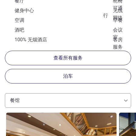
餐厅
轮椅
可通
健身中心
无线
行
网络
空调
早餐
酒吧
会议
室
100% 无烟酒店
客房
服务
查看所有服务
泊车
餐馆
请参阅详情
请参阅详