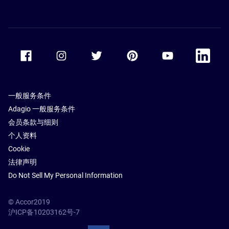
Accor Facebook
Accor Instagram
Accor Twitter
Accor Pinterest
Accor Youtube
Accor Li
一般服务条件
Adagio 一般服务条件
会员条款与细则
个人资料
Cookie
法律声明
Do Not Sell My Personal Information
© Accor2019
沪ICP备10203162号-7