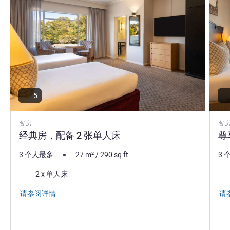
5
客房
客
经典房，配备 2 张单人床
尊
3 个人最多
27
m²
/
290
sq ft
3 
床上用品
床
2 x 单人床
请参阅详情
请