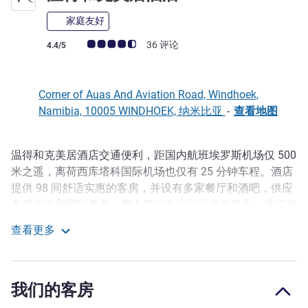
家庭友好
客户意见评级 (ALL 评级)
36 评论
4.4/5
Corner of Auas And Aviation Road, Windhoek,
Namibia, 10005 WINDHOEK, 纳米比亚
-
查看地图
温得和克美居酒店交通便利，距国内航班埃罗斯机场仅 500
描述
米之遥，离荷西库塔科国际机场也仅有 25 分钟车程。酒店
提供 98 间舒适实惠的客房，并设有多家餐厅和酒吧，供应
各式当地和国际美食。客人可以在泳池边放松身心，亦可在
健身房和水疗中心锻炼和保养身体。酒店紧邻中央商务区、
查看更多
纳米比亚工艺品中心和格罗夫购物中心，是商务和休闲旅客
温得和克美居酒店
的理想之选。
Visitors to Windhoek can explore notable sites such as the
我们的客房
historic Christuskirche, the informative National Museum