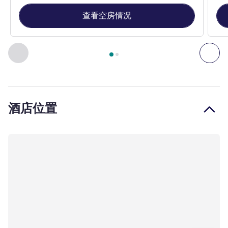
查看空房情况
第
1
页，共
2
页
, 客房 1 : 经典房，配备 2 张单人床 , 客房 
上一个 - 客房
下一
酒店位置