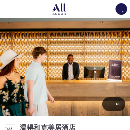
Load
60
3 星
温得和克美居酒店