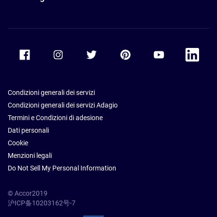
Accor Facebook
Accor Instagram
Accor Twitter
Accor Pinterest
Accor Youtube
Accor Li
Condizioni generali dei servizi
Condizioni generali dei servizi Adagio
Termini e Condizioni di adesione
Dati personali
Cookie
Menzioni legali
Do Not Sell My Personal Information
© Accor2019
沪ICP备10203162号-7