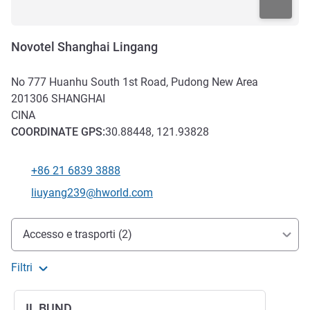
Novotel Shanghai Lingang
No 777 Huanhu South 1st Road, Pudong New Area
201306
SHANGHAI
CINA
COORDINATE
GPS
:
30.88448, 121.93828
+86 21 6839 3888
Telefono
E-mail di contatto
liuyang239@hworld.com
Accesso e trasporti
Accesso e trasporti (2)
Filtri
IL BUND