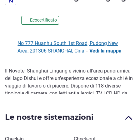
Ecocertificato
No 777 Huanhu South 1st Road, Pudong New
Area, 201306 SHANGHAI, Cina
-
Vedi la mappa
Il Novotel Shanghai Lingang è vicino all'area panoramica
Descrizione
del lago Dishui e offre un'esperienza eccezionale a chi è in
viaggio di lavoro o di piacere. Dispone di 118 diverse
tipologie di camera, con letti antiallergici, TV LCD HD da
65", WIFI gratuito e molto altro. Il ristorante aperto tutto il
giorno, il bar della hall, la sala conferenze, l'area giochi per
Le nostre sistemazioni
bambini, il centro fitness 24 ore su 24, la lavanderia e il
parcheggio gratuito sono in grado di soddisfare tutte le
esigenze dei nostri ospiti.
Prenota questo hotel
Check-in
Check-out