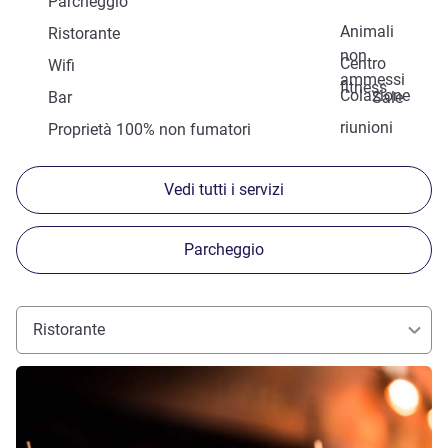
Parcheggio
Animali
Ristorante
non
Centro
Wifi
ammessi
fitness
Colazione
Bar
Sale
riunioni
Proprietà 100% non fumatori
Vedi tutti i servizi
Parcheggio
Ristorante
Visualizza dettagli