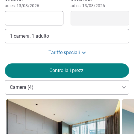
ad es: 13/08/2026
ad es: 13/08/2026
1 camera, 1 adulto
Tariffe speciali
Controlla i prezzi
Camera (4)
Visualizza dettagli
Visual