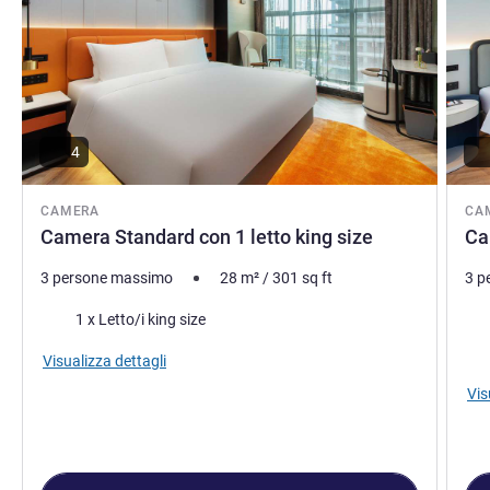
4
CAMERA
CA
Camera Standard con 1 letto king size
Ca
3 persone massimo
28
m²
/
301
sq ft
3 p
Biancheria da letto
Bia
1 x Letto/i king size
Vist
Visualizza dettagli
Vis