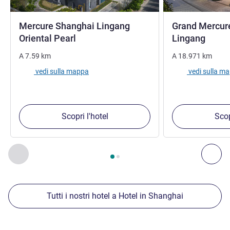
Mercure Shanghai Lingang
Grand Mercur
4 stelle
5 stel
Oriental Pearl
Lingang
A
7.59
km
A
18.971
km
vedi sulla mappa
vedi sulla m
Scopri l'hotel
Scop
Pagina
1
di
2
, Nostre ulteriori strutture nelle vicinanze 1 :, Nost
Precedente - Nostre ulteriori strutture nelle vicinanze
Succ
Tutti i nostri hotel a Hotel in Shanghai